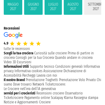
MAGGIO
GIUGNO
LUGLIO
AGOSTO
SETTEMBRE
2027
2027
2027
2027
2027
Recensioni
4.9
tutte le recensioni
Scegli la tua crociera
Curiosità sulle crociere
Prima di partire in
crociera
Consigli per la tua Crociera
Quando andare in crociera
Video 3D
Escursioni
Informazioni Utili
Supporto tecnico
Condizioni generali
Informativa
privacy
Informativa cookies
Assicurazione
Dichiarazione di
Accessibilità
Parcheggi
Lavora con noi
Il nostro Brand
Prenotazione Traghetti
Prenotazione Volo Privato
Chi
siamo
Dove trovarci
Network
Ticketcrociere:
Le Crociere nell’era dell’IA generativa
servizi per i crocieristi
Recensioni crociere
Osservatorio
Ticketcrociere
Pagamento online
Scalapay
Klarna
Rassegna stampa
Notizie e Aggiornamenti Crociere