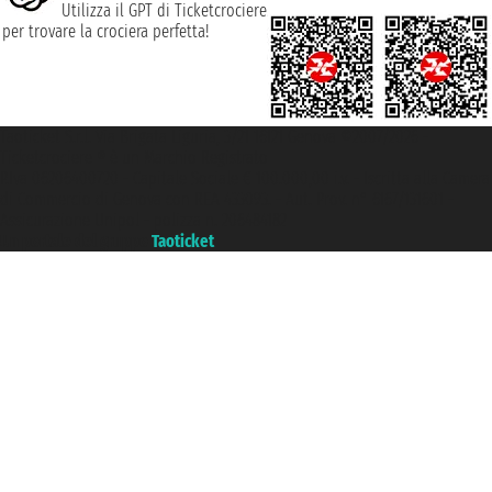
Utilizza il GPT di Ticketcrociere
per trovare la crociera perfetta!
Taoticket S.r.l. Via Brigata Liguria, 3/21 16121 Genova ©2007/2026 -
Ticketcrociere ® è un Marchio Registrato
P.Iva 06206400720 - Capitale Sociale € 100.000,00 i.v. - Iscritta alla Camera
di Commercio di Genova con REA 433093. - Aut. Prov. n° 6167/131601 -
Assicurazione Unipol - polizza n. 206484182
Un portale del gruppo
Taoticket