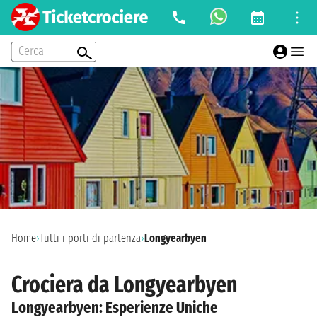
Cerca
Home
›
Tutti i porti di partenza
›
Longyearbyen
Crociera da Longyearbyen
Longyearbyen: Esperienze Uniche