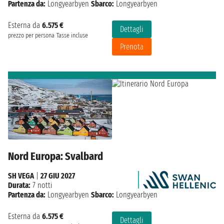
Partenza da:
Longyearbyen
Sbarco:
Longyearbyen
Esterna da
6.575 €
Dettagli
prezzo per persona
Tasse incluse
Prenota
Nord Europa: Svalbard
SH VEGA
|
27 GIU 2027
Durata:
7 notti
Partenza da:
Longyearbyen
Sbarco:
Longyearbyen
Esterna da
6.575 €
Dettagli