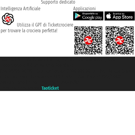
Supporto dedicato
Intelligenza Artificiale
Applicazioni
Utilizza il GPT di Ticketcrociere
per trovare la crociera perfetta!
Taoticket S.r.l. Via Brigata Liguria, 3/21 16121 Genova ©2007/2026 -
Ticketcrociere ® è un Marchio Registrato
P.Iva 06206400720 - Capitale Sociale € 100.000,00 i.v. - Iscritta alla Camera
di Commercio di Genova con REA 433093. - Aut. Prov. n° 6167/131601 -
Assicurazione Unipol - polizza n. 206484182
Un portale del gruppo
Taoticket