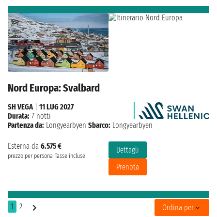
Nord Europa: Svalbard
SH VEGA
|
11 LUG 2027
Durata:
7 notti
Partenza da:
Longyearbyen
Sbarco:
Longyearbyen
Esterna da
6.575 €
Dettagli
prezzo per persona
Tasse incluse
Prenota
1
2
Ordina per