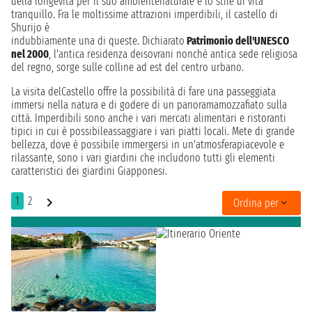
della longevità per il suo ambientenaturale e lo stile di vita
tranquillo. Fra le moltissime attrazioni imperdibili, il castello di
Shurijo è
indubbiamente una di queste. Dichiarato
Patrimonio dell'UNESCO
nel 2000
, l'antica residenza deisovrani nonchè antica sede religiosa
del regno, sorge sulle colline ad est del centro urbano.
La visita delCastello offre la possibilità di fare una passeggiata
immersi nella natura e di godere di un panoramamozzafiato sulla
città. Imperdibili sono anche i vari mercati alimentari e ristoranti
tipici in cui è possibileassaggiare i vari piatti locali. Mete di grande
bellezza, dove è possibile immergersi in un'atmosferapiacevole e
rilassante, sono i vari giardini che includono tutti gli elementi
caratteristici dei giardini Giapponesi.
1
2
Ordina per