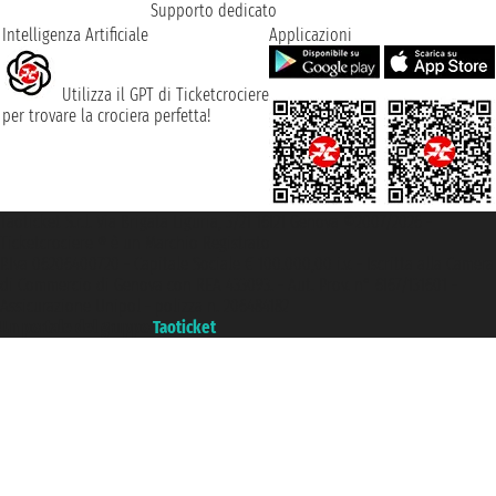
Supporto dedicato
Intelligenza Artificiale
Applicazioni
Utilizza il GPT di Ticketcrociere
per trovare la crociera perfetta!
Taoticket S.r.l. Via Brigata Liguria, 3/21 16121 Genova ©2007/2026 -
Ticketcrociere ® è un Marchio Registrato
P.Iva 06206400720 - Capitale Sociale € 100.000,00 i.v. - Iscritta alla Camera
di Commercio di Genova con REA 433093. - Aut. Prov. n° 6167/131601 -
Assicurazione Unipol - polizza n. 206484182
Un portale del gruppo
Taoticket