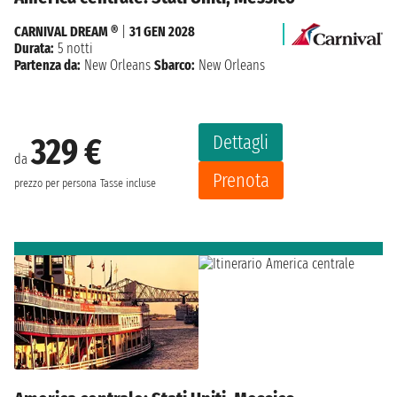
CARNIVAL DREAM ®
|
31 GEN 2028
Durata:
5 notti
Partenza da:
New Orleans
Sbarco:
New Orleans
Dettagli
329 €
da
Prenota
prezzo per persona
Tasse incluse