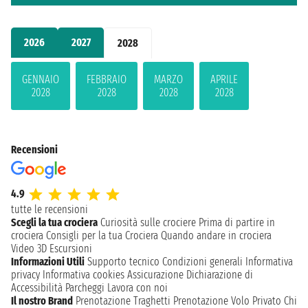
2026
2027
2028
GENNAIO
FEBBRAIO
MARZO
APRILE
2028
2028
2028
2028
Recensioni
4.9
tutte le recensioni
Scegli la tua crociera
Curiosità sulle crociere
Prima di partire in
crociera
Consigli per la tua Crociera
Quando andare in crociera
Video 3D
Escursioni
Informazioni Utili
Supporto tecnico
Condizioni generali
Informativa
privacy
Informativa cookies
Assicurazione
Dichiarazione di
Accessibilità
Parcheggi
Lavora con noi
Il nostro Brand
Prenotazione Traghetti
Prenotazione Volo Privato
Chi