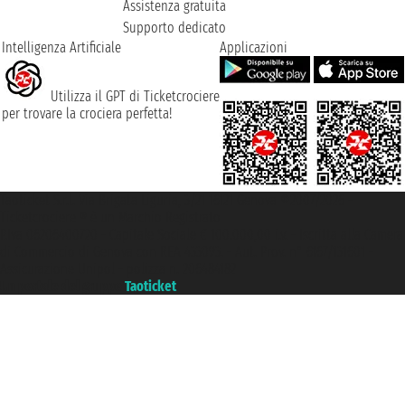
Assistenza gratuita
Supporto dedicato
Intelligenza Artificiale
Applicazioni
Utilizza il GPT di Ticketcrociere
per trovare la crociera perfetta!
Taoticket S.r.l. Via Brigata Liguria, 3/21 16121 Genova ©2007/2026 -
Ticketcrociere ® è un Marchio Registrato
P.Iva 06206400720 - Capitale Sociale € 100.000,00 i.v. - Iscritta alla Camera
di Commercio di Genova con REA 433093. - Aut. Prov. n° 6167/131601 -
Assicurazione Unipol - polizza n. 206484182
Un portale del gruppo
Taoticket