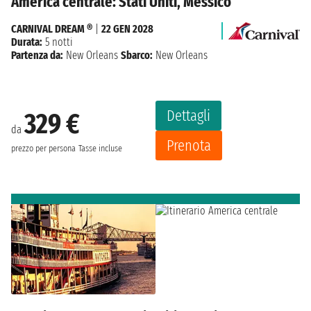
America centrale: Stati Uniti, Messico
CARNIVAL DREAM ®
|
22 GEN 2028
Durata:
5 notti
Partenza da:
New Orleans
Sbarco:
New Orleans
Dettagli
329 €
da
Prenota
prezzo per persona
Tasse incluse