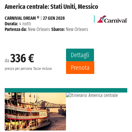
America centrale: Stati Uniti, Messico
CARNIVAL DREAM ®
|
27 GEN 2028
Durata:
4 notti
Partenza da:
New Orleans
Sbarco:
New Orleans
Dettagli
336 €
da
Prenota
prezzo per persona
Tasse incluse