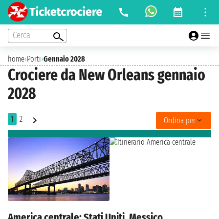
Cerca
home
›
Porti
›
Gennaio 2028
Crociere da New Orleans gennaio
2028
1
2
Ordina per
America centrale: Stati Uniti, Messico