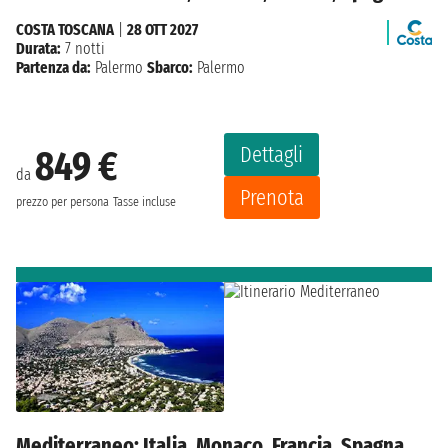
COSTA TOSCANA
|
28 OTT 2027
Durata:
7 notti
Partenza da:
Palermo
Sbarco:
Palermo
Dettagli
849 €
da
Prenota
prezzo per persona
Tasse incluse
Mediterraneo: Italia, Monaco, Francia, Spagna,