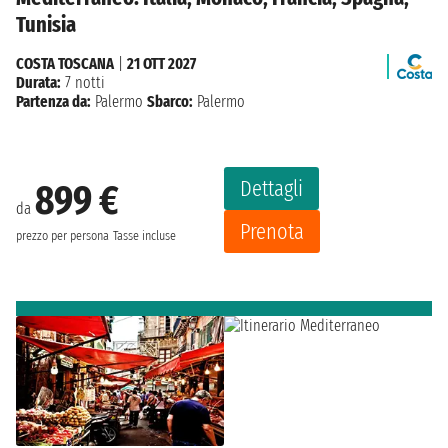
Tunisia
COSTA TOSCANA
|
21 OTT 2027
Durata:
7 notti
Partenza da:
Palermo
Sbarco:
Palermo
Dettagli
899 €
da
Prenota
prezzo per persona
Tasse incluse