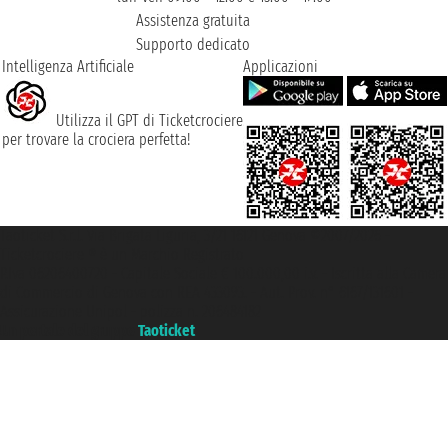
Assistenza gratuita
Supporto dedicato
Intelligenza Artificiale
Applicazioni
Utilizza il GPT di Ticketcrociere
per trovare la crociera perfetta!
Taoticket S.r.l. Via Brigata Liguria, 3/21 16121 Genova ©2007/2026 -
Ticketcrociere ® è un Marchio Registrato
P.Iva 06206400720 - Capitale Sociale € 100.000,00 i.v. - Iscritta alla Camera
di Commercio di Genova con REA 433093. - Aut. Prov. n° 6167/131601 -
Assicurazione Unipol - polizza n. 206484182
Un portale del gruppo
Taoticket