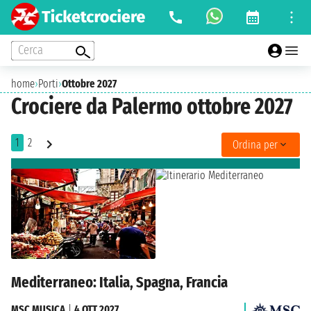
Cerca
home
›
Porti
›
Ottobre 2027
Crociere da Palermo ottobre 2027
1
2
Ordina per
Mediterraneo: Italia, Spagna, Francia
MSC MUSICA
|
4 OTT 2027