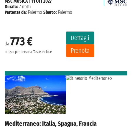
MSC MUSICA
|
11 OTT 2027
Durata:
7 notti
Partenza da:
Palermo
Sbarco:
Palermo
Dettagli
773 €
da
Prenota
prezzo per persona
Tasse incluse
Mediterraneo: Italia, Spagna, Francia