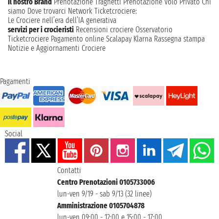
Il nostro Brand
Prenotazione Traghetti
Prenotazione Volo Privato
Chi
siamo
Dove trovarci
Network
Ticketcrociere:
Le Crociere nell’era dell’IA generativa
servizi per i crocieristi
Recensioni crociere
Osservatorio
Ticketcrociere
Pagamento online
Scalapay
Klarna
Rassegna stampa
Notizie e Aggiornamenti Crociere
Pagamenti
Social
Contatti
Centro Prenotazioni 0105733006
lun-ven 9/19 - sab 9/13 (32 linee)
Amministrazione 0105704878
lun-ven 09:00 - 12:00 e 15:00 - 17:00