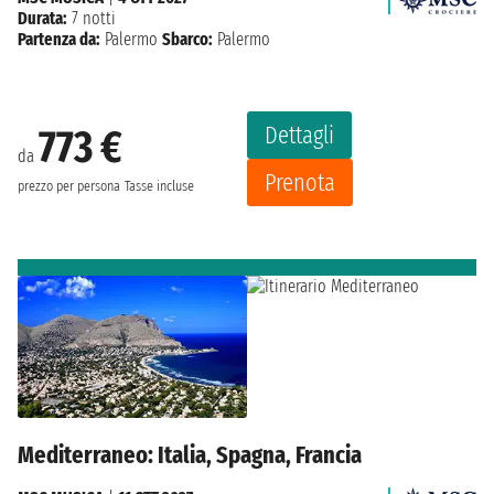
Durata:
7 notti
Partenza da:
Palermo
Sbarco:
Palermo
Dettagli
773 €
da
Prenota
prezzo per persona
Tasse incluse
Mediterraneo: Italia, Spagna, Francia