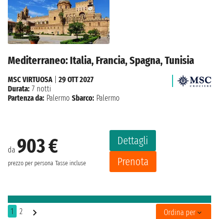
Mediterraneo: Italia, Francia, Spagna, Tunisia
MSC VIRTUOSA
|
29 OTT 2027
Durata:
7 notti
Partenza da:
Palermo
Sbarco:
Palermo
Dettagli
903 €
da
Prenota
prezzo per persona
Tasse incluse
1
2
Ordina per