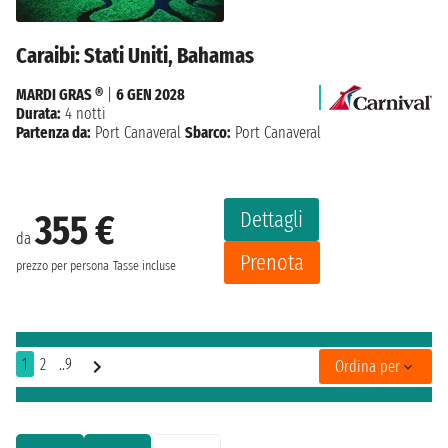
Caraibi: Stati Uniti, Bahamas
MARDI GRAS ®
|
6 GEN 2028
Durata:
4 notti
Partenza da:
Port Canaveral
Sbarco:
Port Canaveral
Dettagli
355 €
da
Prenota
prezzo per persona
Tasse incluse
1
2
..9
Ordina per