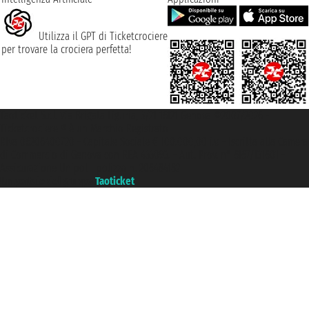
Utilizza il GPT di Ticketcrociere
per trovare la crociera perfetta!
Taoticket S.r.l. Via Brigata Liguria, 3/21 16121 Genova ©2007/2026 -
Ticketcrociere ® è un Marchio Registrato
P.Iva 06206400720 - Capitale Sociale € 100.000,00 i.v. - Iscritta alla Camera
di Commercio di Genova con REA 433093. - Aut. Prov. n° 6167/131601 -
Assicurazione Unipol - polizza n. 206484182
Un portale del gruppo
Taoticket