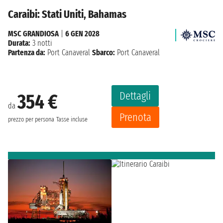
Caraibi: Stati Uniti, Bahamas
MSC GRANDIOSA
|
6 GEN 2028
Durata:
3 notti
Partenza da:
Port Canaveral
Sbarco:
Port Canaveral
Dettagli
354 €
da
Prenota
prezzo per persona
Tasse incluse