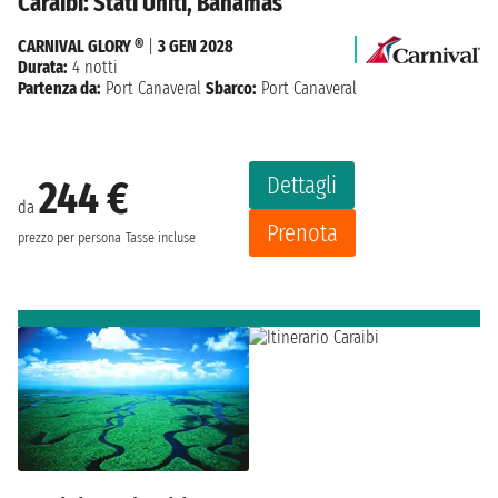
Caraibi: Stati Uniti, Bahamas
CARNIVAL GLORY ®
|
3 GEN 2028
Durata:
4 notti
Partenza da:
Port Canaveral
Sbarco:
Port Canaveral
Dettagli
244 €
da
Prenota
prezzo per persona
Tasse incluse