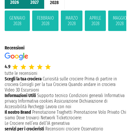
2026
2027
2028
GENNAIO
FEBBRAIO
MARZO
APRILE
MAGGIO
2028
2028
2028
2028
2028
Recensioni
4.9
tutte le recensioni
Scegli la tua crociera
Curiosità sulle crociere
Prima di partire in
crociera
Consigli per la tua Crociera
Quando andare in crociera
Video 3D
Escursioni
Informazioni Utili
Supporto tecnico
Condizioni generali
Informativa
privacy
Informativa cookies
Assicurazione
Dichiarazione di
Accessibilità
Parcheggi
Lavora con noi
Il nostro Brand
Prenotazione Traghetti
Prenotazione Volo Privato
Chi
siamo
Dove trovarci
Network
Ticketcrociere:
Le Crociere nell’era dell’IA generativa
servizi per i crocieristi
Recensioni crociere
Osservatorio