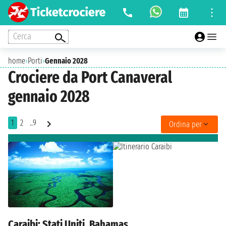
Cerca
home
›
Porti
›
Gennaio 2028
Crociere da Port Canaveral
gennaio 2028
1
2
..9
Ordina per
Caraibi: Stati Uniti, Bahamas