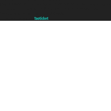
P.Iva 06206400720 - Capitale Sociale € 100.000,00 i.v. - Iscritta alla Camera
di Commercio di Genova con REA 433093. - Aut. Prov. n° 6167/131601 -
Assicurazione Unipol - polizza n. 206484182
Un portale del gruppo
Taoticket