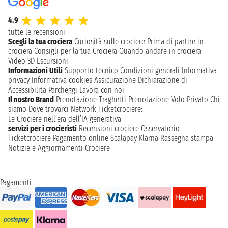
4.9
tutte le recensioni
Scegli la tua crociera
Curiosità sulle crociere
Prima di partire in
crociera
Consigli per la tua Crociera
Quando andare in crociera
Video 3D
Escursioni
Informazioni Utili
Supporto tecnico
Condizioni generali
Informativa
privacy
Informativa cookies
Assicurazione
Dichiarazione di
Accessibilità
Parcheggi
Lavora con noi
Il nostro Brand
Prenotazione Traghetti
Prenotazione Volo Privato
Chi
siamo
Dove trovarci
Network
Ticketcrociere:
Le Crociere nell’era dell’IA generativa
servizi per i crocieristi
Recensioni crociere
Osservatorio
Ticketcrociere
Pagamento online
Scalapay
Klarna
Rassegna stampa
Notizie e Aggiornamenti Crociere
Pagamenti