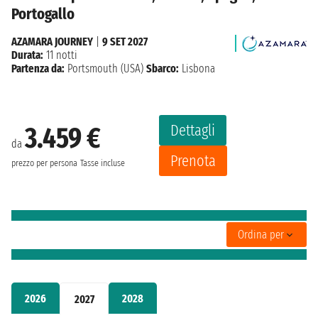
Portogallo
AZAMARA JOURNEY
|
9 SET 2027
Durata:
11 notti
Partenza da:
Portsmouth (USA)
Sbarco:
Lisbona
Dettagli
3.459 €
da
Prenota
prezzo per persona
Tasse incluse
Ordina per
2026
2028
2027