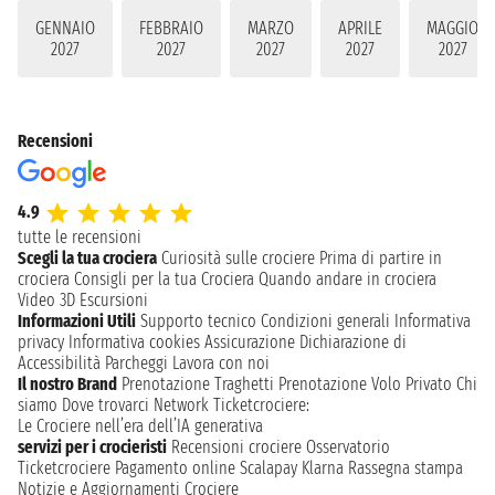
GENNAIO
FEBBRAIO
MARZO
APRILE
MAGGIO
2027
2027
2027
2027
2027
Recensioni
4.9
tutte le recensioni
Scegli la tua crociera
Curiosità sulle crociere
Prima di partire in
crociera
Consigli per la tua Crociera
Quando andare in crociera
Video 3D
Escursioni
Informazioni Utili
Supporto tecnico
Condizioni generali
Informativa
privacy
Informativa cookies
Assicurazione
Dichiarazione di
Accessibilità
Parcheggi
Lavora con noi
Il nostro Brand
Prenotazione Traghetti
Prenotazione Volo Privato
Chi
siamo
Dove trovarci
Network
Ticketcrociere:
Le Crociere nell’era dell’IA generativa
servizi per i crocieristi
Recensioni crociere
Osservatorio
Ticketcrociere
Pagamento online
Scalapay
Klarna
Rassegna stampa
Notizie e Aggiornamenti Crociere