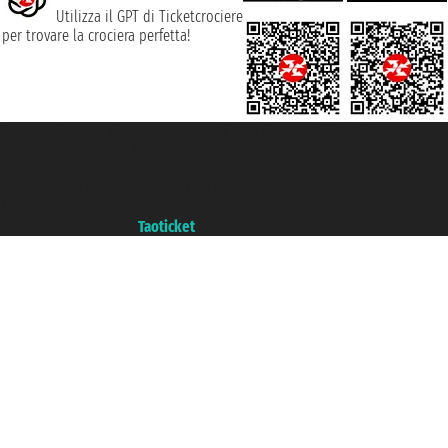
Utilizza il GPT di Ticketcrociere
per trovare la crociera perfetta!
Taoticket S.r.l. Via Brigata Liguria, 3/21 16121 Genova ©2007/2026 -
Ticketcrociere ® è un Marchio Registrato
P.Iva 06206400720 - Capitale Sociale € 100.000,00 i.v. - Iscritta alla Camera
di Commercio di Genova con REA 433093. - Aut. Prov. n° 6167/131601 -
Assicurazione Unipol - polizza n. 206484182
Un portale del gruppo
Taoticket