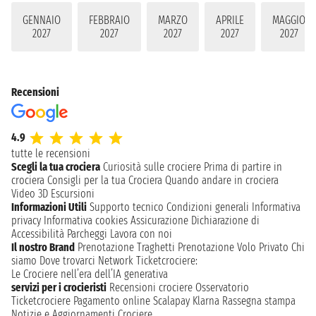
GENNAIO
FEBBRAIO
MARZO
APRILE
MAGGIO
2027
2027
2027
2027
2027
Recensioni
4.9
tutte le recensioni
Scegli la tua crociera
Curiosità sulle crociere
Prima di partire in
crociera
Consigli per la tua Crociera
Quando andare in crociera
Video 3D
Escursioni
Informazioni Utili
Supporto tecnico
Condizioni generali
Informativa
privacy
Informativa cookies
Assicurazione
Dichiarazione di
Accessibilità
Parcheggi
Lavora con noi
Il nostro Brand
Prenotazione Traghetti
Prenotazione Volo Privato
Chi
siamo
Dove trovarci
Network
Ticketcrociere:
Le Crociere nell’era dell’IA generativa
servizi per i crocieristi
Recensioni crociere
Osservatorio
Ticketcrociere
Pagamento online
Scalapay
Klarna
Rassegna stampa
Notizie e Aggiornamenti Crociere