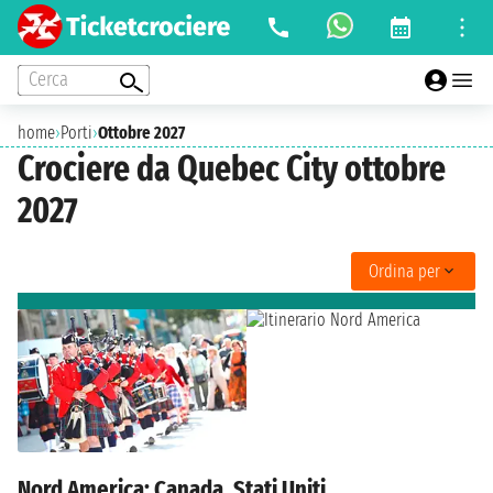
Cerca
home
›
Porti
›
Ottobre 2027
Crociere da Quebec City ottobre
2027
Ordina per
Nord America: Canada, Stati Uniti