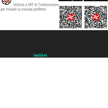
Utilizza il GPT di Ticketcrociere
per trovare la crociera perfetta!
Taoticket S.r.l. Via Brigata Liguria, 3/21 16121 Genova ©2007/2026 -
Ticketcrociere ® è un Marchio Registrato
P.Iva 06206400720 - Capitale Sociale € 100.000,00 i.v. - Iscritta alla Camera
di Commercio di Genova con REA 433093. - Aut. Prov. n° 6167/131601 -
Assicurazione Unipol - polizza n. 206484182
Un portale del gruppo
Taoticket