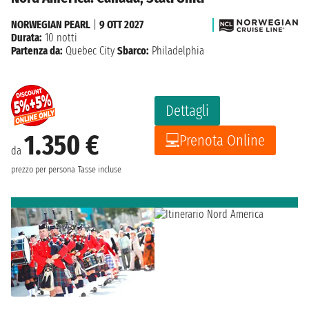
NORWEGIAN PEARL
|
9 OTT 2027
Durata:
10 notti
Partenza da:
Quebec City
Sbarco:
Philadelphia
Dettagli
1.350 €
Prenota Online
da
prezzo per persona
Tasse incluse