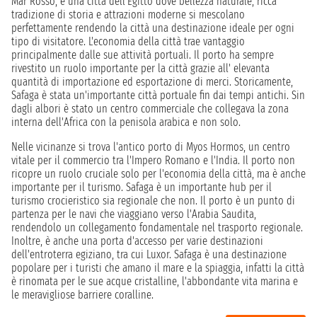
Mar Rosso, è una città dell'Egitto dove bellezza naturale, ricca
tradizione di storia e attrazioni moderne si mescolano
perfettamente rendendo la città una destinazione ideale per ogni
tipo di visitatore. L'economia della città trae vantaggio
principalmente dalle sue attività portuali. Il porto ha sempre
rivestito un ruolo importante per la città grazie all' elevanta
quantità di importazione ed esportazione di merci. Storicamente,
Safaga è stata un'importante città portuale fin dai tempi antichi. Sin
dagli albori è stato un centro commerciale che collegava la zona
interna dell'Africa con la penisola arabica e non solo.
Nelle vicinanze si trova l'antico porto di Myos Hormos, un centro
vitale per il commercio tra l'Impero Romano e l'India. Il porto non
ricopre un ruolo cruciale solo per l'economia della città, ma è anche
importante per il turismo. Safaga è un importante hub per il
turismo crocieristico sia regionale che non. Il porto è un punto di
partenza per le navi che viaggiano verso l'Arabia Saudita,
rendendolo un collegamento fondamentale nel trasporto regionale.
Inoltre, è anche una porta d'accesso per varie destinazioni
dell'entroterra egiziano, tra cui Luxor. Safaga è una destinazione
popolare per i turisti che amano il mare e la spiaggia, infatti la città
è rinomata per le sue acque cristalline, l'abbondante vita marina e
le meravigliose barriere coralline.