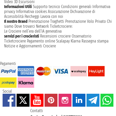
Video 3D
Escursioni
Informazioni Utili
Supporto tecnico
Condizioni generali
Informativa
privacy
Informativa cookies
Assicurazione
Dichiarazione di
Accessibilità
Parcheggi
Lavora con noi
Il nostro Brand
Prenotazione Traghetti
Prenotazione Volo Privato
Chi
siamo
Dove trovarci
Network
Ticketcrociere:
Le Crociere nell’era dell’IA generativa
servizi per i crocieristi
Recensioni crociere
Osservatorio
Ticketcrociere
Pagamento online
Scalapay
Klarna
Rassegna stampa
Notizie e Aggiornamenti Crociere
Pagamenti
Social
Contatti