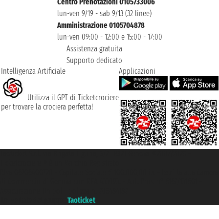
Centro Prenotazioni 0105733006
lun-ven 9/19 - sab 9/13 (32 linee)
Amministrazione 0105704878
lun-ven 09:00 - 12:00 e 15:00 - 17:00
Assistenza gratuita
Supporto dedicato
Intelligenza Artificiale
Applicazioni
Utilizza il GPT di Ticketcrociere
per trovare la crociera perfetta!
Taoticket S.r.l. Via Brigata Liguria, 3/21 16121 Genova ©2007/2026 -
Ticketcrociere ® è un Marchio Registrato
P.Iva 06206400720 - Capitale Sociale € 100.000,00 i.v. - Iscritta alla Camera
di Commercio di Genova con REA 433093. - Aut. Prov. n° 6167/131601 -
Assicurazione Unipol - polizza n. 206484182
Un portale del gruppo
Taoticket