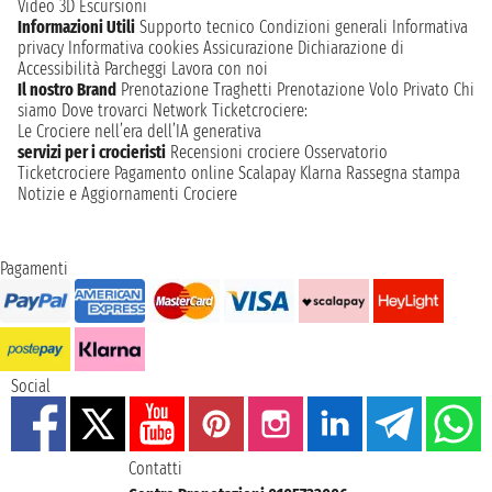
Video 3D
Escursioni
Informazioni Utili
Supporto tecnico
Condizioni generali
Informativa
privacy
Informativa cookies
Assicurazione
Dichiarazione di
Accessibilità
Parcheggi
Lavora con noi
Il nostro Brand
Prenotazione Traghetti
Prenotazione Volo Privato
Chi
siamo
Dove trovarci
Network
Ticketcrociere:
Le Crociere nell’era dell’IA generativa
servizi per i crocieristi
Recensioni crociere
Osservatorio
Ticketcrociere
Pagamento online
Scalapay
Klarna
Rassegna stampa
Notizie e Aggiornamenti Crociere
Pagamenti
Social
Contatti