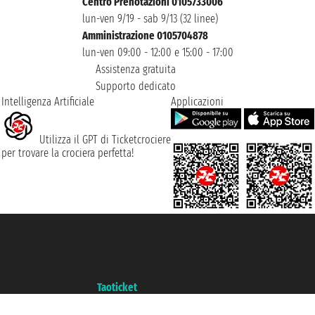
Centro Prenotazioni 0105733006
lun-ven 9/19 - sab 9/13 (32 linee)
Amministrazione 0105704878
lun-ven 09:00 - 12:00 e 15:00 - 17:00
Assistenza gratuita
Supporto dedicato
Intelligenza Artificiale
Applicazioni
Utilizza il GPT di Ticketcrociere
per trovare la crociera perfetta!
Taoticket S.r.l. Via Brigata Liguria, 3/21 16121 Genova ©2007/2026 -
Ticketcrociere ® è un Marchio Registrato
P.Iva 06206400720 - Capitale Sociale € 100.000,00 i.v. - Iscritta alla Camera
di Commercio di Genova con REA 433093. - Aut. Prov. n° 6167/131601 -
Assicurazione Unipol - polizza n. 206484182
Un portale del gruppo
Taoticket