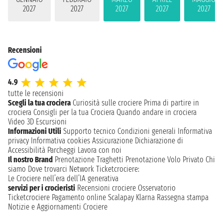
2027
2027
2027
2027
2027
Recensioni
4.9
tutte le recensioni
Scegli la tua crociera
Curiosità sulle crociere
Prima di partire in
crociera
Consigli per la tua Crociera
Quando andare in crociera
Video 3D
Escursioni
Informazioni Utili
Supporto tecnico
Condizioni generali
Informativa
privacy
Informativa cookies
Assicurazione
Dichiarazione di
Accessibilità
Parcheggi
Lavora con noi
Il nostro Brand
Prenotazione Traghetti
Prenotazione Volo Privato
Chi
siamo
Dove trovarci
Network
Ticketcrociere:
Le Crociere nell’era dell’IA generativa
servizi per i crocieristi
Recensioni crociere
Osservatorio
Ticketcrociere
Pagamento online
Scalapay
Klarna
Rassegna stampa
Notizie e Aggiornamenti Crociere