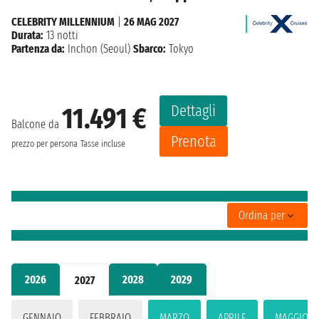
CELEBRITY MILLENNIUM
|
26 MAG 2027
Durata:
13 notti
Partenza da:
Inchon (Seoul)
Sbarco:
Tokyo
Dettagli
11.491 €
Balcone da
Prenota
prezzo per persona
Tasse incluse
Ordina per
2026
2028
2029
2027
GENNAIO
FEBBRAIO
MARZO
APRILE
MAGGIO