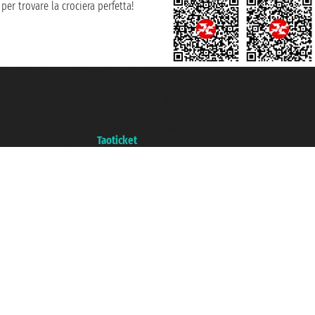
per trovare la crociera perfetta!
Taoticket S.r.l. Via Brigata Liguria, 3/21 16121 Genova ©2007/2026 -
Ticketcrociere ® è un Marchio Registrato
P.Iva 06206400720 - Capitale Sociale € 100.000,00 i.v. - Iscritta alla Camera
di Commercio di Genova con REA 433093. - Aut. Prov. n° 6167/131601 -
Assicurazione Unipol - polizza n. 206484182
Un portale del gruppo
Taoticket