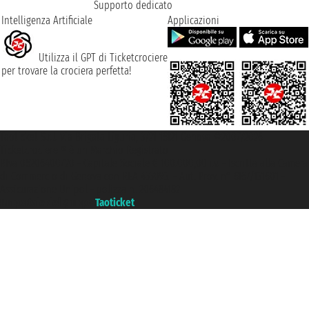
Supporto dedicato
Intelligenza Artificiale
Applicazioni
Utilizza il GPT di Ticketcrociere
per trovare la crociera perfetta!
Taoticket S.r.l. Via Brigata Liguria, 3/21 16121 Genova ©2007/2026 -
Ticketcrociere ® è un Marchio Registrato
P.Iva 06206400720 - Capitale Sociale € 100.000,00 i.v. - Iscritta alla Camera
di Commercio di Genova con REA 433093. - Aut. Prov. n° 6167/131601 -
Assicurazione Unipol - polizza n. 206484182
Un portale del gruppo
Taoticket