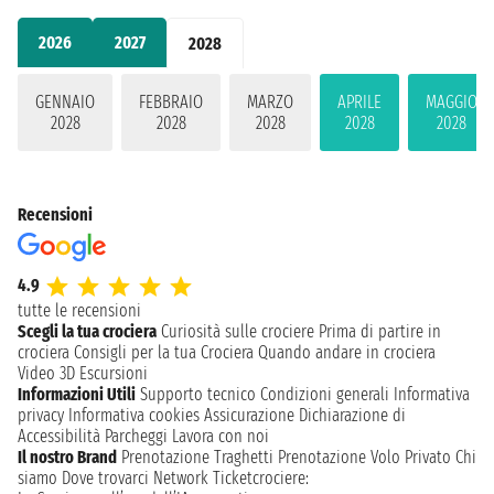
2026
2027
2028
GENNAIO
FEBBRAIO
MARZO
APRILE
MAGGIO
2028
2028
2028
2028
2028
Recensioni
4.9
tutte le recensioni
Scegli la tua crociera
Curiosità sulle crociere
Prima di partire in
crociera
Consigli per la tua Crociera
Quando andare in crociera
Video 3D
Escursioni
Informazioni Utili
Supporto tecnico
Condizioni generali
Informativa
privacy
Informativa cookies
Assicurazione
Dichiarazione di
Accessibilità
Parcheggi
Lavora con noi
Il nostro Brand
Prenotazione Traghetti
Prenotazione Volo Privato
Chi
siamo
Dove trovarci
Network
Ticketcrociere: