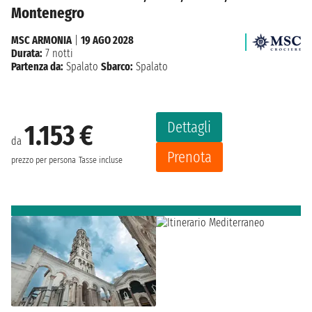
Montenegro
MSC ARMONIA
|
19 AGO 2028
Durata:
7 notti
Partenza da:
Spalato
Sbarco:
Spalato
Dettagli
1.153 €
da
Prenota
prezzo per persona
Tasse incluse