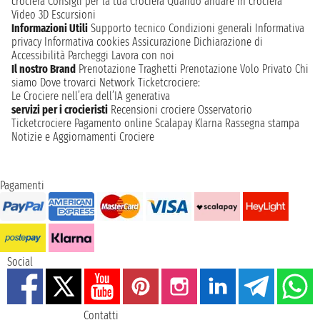
crociera
Consigli per la tua Crociera
Quando andare in crociera
Video 3D
Escursioni
Informazioni Utili
Supporto tecnico
Condizioni generali
Informativa
privacy
Informativa cookies
Assicurazione
Dichiarazione di
Accessibilità
Parcheggi
Lavora con noi
Il nostro Brand
Prenotazione Traghetti
Prenotazione Volo Privato
Chi
siamo
Dove trovarci
Network
Ticketcrociere:
Le Crociere nell’era dell’IA generativa
servizi per i crocieristi
Recensioni crociere
Osservatorio
Ticketcrociere
Pagamento online
Scalapay
Klarna
Rassegna stampa
Notizie e Aggiornamenti Crociere
Pagamenti
Social
Contatti