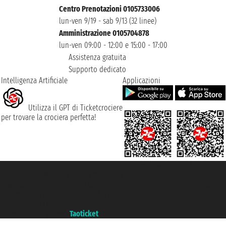
Centro Prenotazioni 0105733006
lun-ven 9/19 - sab 9/13 (32 linee)
Amministrazione 0105704878
lun-ven 09:00 - 12:00 e 15:00 - 17:00
Assistenza gratuita
Supporto dedicato
Intelligenza Artificiale
Applicazioni
Utilizza il GPT di Ticketcrociere
per trovare la crociera perfetta!
Taoticket S.r.l. Via Brigata Liguria, 3/21 16121 Genova ©2007/2026 -
Ticketcrociere ® è un Marchio Registrato
P.Iva 06206400720 - Capitale Sociale € 100.000,00 i.v. - Iscritta alla Camera
di Commercio di Genova con REA 433093. - Aut. Prov. n° 6167/131601 -
Assicurazione Unipol - polizza n. 206484182
Un portale del gruppo
Taoticket