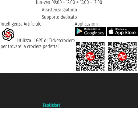
lun-ven 09:00 - 12:00 e 15:00 - 17:00
Assistenza gratuita
Supporto dedicato
Intelligenza Artificiale
Applicazioni
Utilizza il GPT di Ticketcrociere
per trovare la crociera perfetta!
Taoticket S.r.l. Via Brigata Liguria, 3/21 16121 Genova ©2007/2026 -
Ticketcrociere ® è un Marchio Registrato
P.Iva 06206400720 - Capitale Sociale € 100.000,00 i.v. - Iscritta alla Camera
di Commercio di Genova con REA 433093. - Aut. Prov. n° 6167/131601 -
Assicurazione Unipol - polizza n. 206484182
Un portale del gruppo
Taoticket