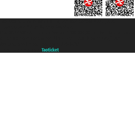
Taoticket S.r.l. Via Brigata Liguria, 3/21 16121 Genova ©2007/2026 -
Ticketcrociere ® è un Marchio Registrato
P.Iva 06206400720 - Capitale Sociale € 100.000,00 i.v. - Iscritta alla Camera
di Commercio di Genova con REA 433093. - Aut. Prov. n° 6167/131601 -
Assicurazione Unipol - polizza n. 206484182
Un portale del gruppo
Taoticket