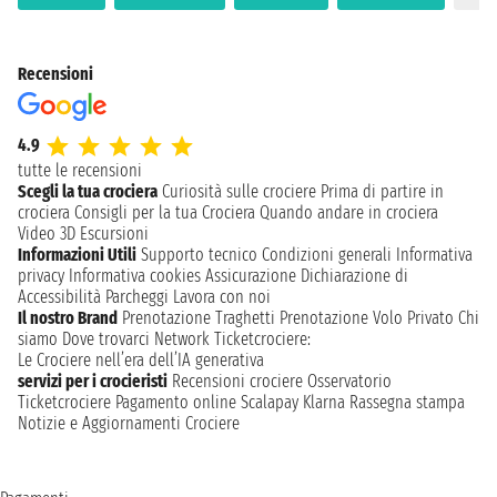
Recensioni
4.9
tutte le recensioni
Scegli la tua crociera
Curiosità sulle crociere
Prima di partire in
crociera
Consigli per la tua Crociera
Quando andare in crociera
Video 3D
Escursioni
Informazioni Utili
Supporto tecnico
Condizioni generali
Informativa
privacy
Informativa cookies
Assicurazione
Dichiarazione di
Accessibilità
Parcheggi
Lavora con noi
Il nostro Brand
Prenotazione Traghetti
Prenotazione Volo Privato
Chi
siamo
Dove trovarci
Network
Ticketcrociere:
Le Crociere nell’era dell’IA generativa
servizi per i crocieristi
Recensioni crociere
Osservatorio
Ticketcrociere
Pagamento online
Scalapay
Klarna
Rassegna stampa
Notizie e Aggiornamenti Crociere