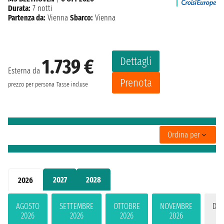
Durata:
7 notti
Partenza da:
Vienna
Sbarco:
Vienna
Dettagli
1.739 €
Esterna da
Prenota
prezzo per persona
Tasse incluse
Ordina per
2027
2028
2026
AGOSTO
SETTEMBRE
OTTOBRE
NOVEMBRE
DIC
2026
2026
2026
2026
2