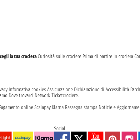
cegli la tua crociera
Curiosità sulle crociere
Prima di partire in crociera
Con
vacy
Informativa cookies
Assicurazione
Dichiarazione di Accessibilità
Parc
iamo
Dove trovarci
Network
Ticketcrociere:
Pagamento online
Scalapay
Klarna
Rassegna stampa
Notizie e Aggiornamen
Social