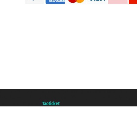
Taoticket S.r.l. Via Brigata Liguria, 3/21 16121 Genova ©2007/2026 - Ticketc
P.Iva 06206400720 - Capitale Sociale € 100.000,00 i.v. - Iscritta alla Came
Un portale del gruppo
Taoticket