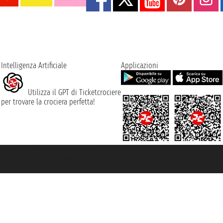
Intelligenza Artificiale
Applicazioni
Utilizza il GPT di Ticketcrociere
per trovare la crociera perfetta!
rociere ® è un Marchio Registrato
ra di Commercio di Genova con REA 433093. - Aut. Prov. n° 6167/131601 - Ass