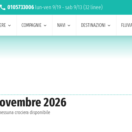
0105733006
lun-ven 9/19 - sab 9/13 (32 linee)
ERE
COMPAGNIE
NAVI
DESTINAZIONI
FLUVIA
novembre 2026
essuna crociera disponibile