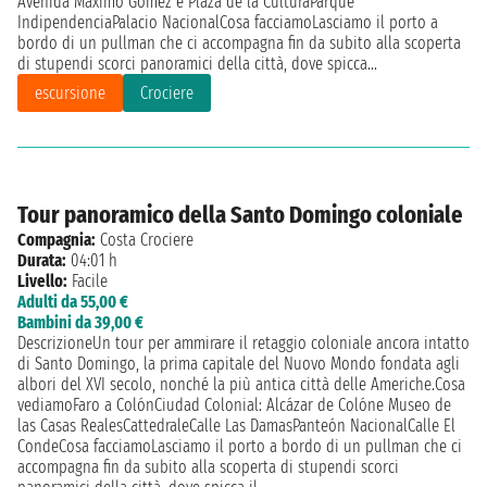
Avenida Máximo Gómez e Plaza de la CulturaParque
IndipendenciaPalacio NacionalCosa facciamoLasciamo il porto a
bordo di un pullman che ci accompagna fin da subito alla scoperta
di stupendi scorci panoramici della città, dove spicca...
escursione
Crociere
Tour panoramico della Santo Domingo coloniale
Compagnia:
Costa Crociere
Durata:
04:01 h
Livello:
Facile
Adulti da 55,00 €
Bambini da 39,00 €
DescrizioneUn tour per ammirare il retaggio coloniale ancora intatto
di Santo Domingo, la prima capitale del Nuovo Mondo fondata agli
albori del XVI secolo, nonché la più antica città delle Americhe.Cosa
vediamoFaro a ColónCiudad Colonial: Alcázar de Colóne Museo de
las Casas RealesCattedraleCalle Las DamasPanteón NacionalCalle El
CondeCosa facciamoLasciamo il porto a bordo di un pullman che ci
accompagna fin da subito alla scoperta di stupendi scorci