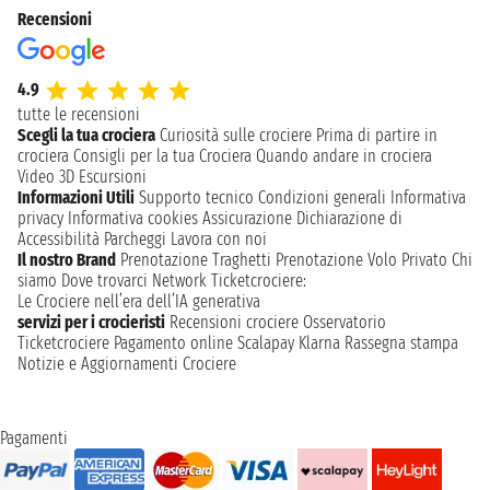
Recensioni
4.9
tutte le recensioni
Scegli la tua crociera
Curiosità sulle crociere
Prima di partire in
crociera
Consigli per la tua Crociera
Quando andare in crociera
Video 3D
Escursioni
Informazioni Utili
Supporto tecnico
Condizioni generali
Informativa
privacy
Informativa cookies
Assicurazione
Dichiarazione di
Accessibilità
Parcheggi
Lavora con noi
Il nostro Brand
Prenotazione Traghetti
Prenotazione Volo Privato
Chi
siamo
Dove trovarci
Network
Ticketcrociere:
Le Crociere nell’era dell’IA generativa
servizi per i crocieristi
Recensioni crociere
Osservatorio
Ticketcrociere
Pagamento online
Scalapay
Klarna
Rassegna stampa
Notizie e Aggiornamenti Crociere
Pagamenti