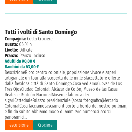
Tutti i volti di Santo Domingo
Compagnia:
Costa Crociere
Durata:
06:01 h
Livello:
Difficile
Pranzo:
Pranzo incluso
Adulti da 90,00 €
Bambini da 63,00 €
DescrizioneRicco centro coloniale, popolazione vivace e saperi
artigianali: un tour alla scoperta delle mille sfaccettature offerte
dalla favolosa città di Santo Domingo.Cosa vediamoCuevas de Los
Tres OjosCiudad Colonial: Alcázar de Colón, Museo de las Casas
Reales e Panteón NacionalMuseo e fabbrica dei
sigariCattedralePalazzo presidenziale (sosta fotografica)Mercado
ColonialCosa facciamoLasciamo il porto a bordo del nostro pullman,
e fin da subito abbiamo modo di ammirare numerosi scorci
panoramici...
escursione
Crociere