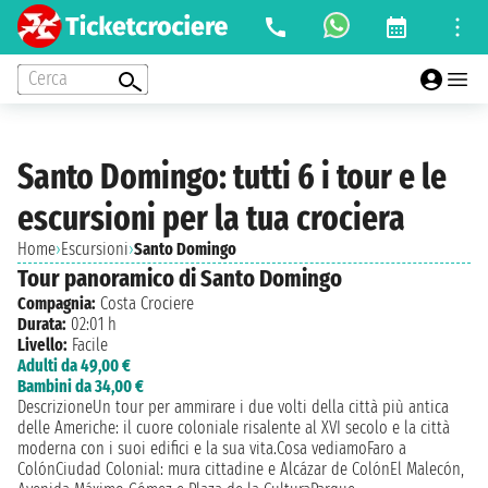
Cerca
Santo Domingo: tutti 6 i tour e le
escursioni per la tua crociera
Home
›
Escursioni
›
Santo Domingo
Tour panoramico di Santo Domingo
Compagnia:
Costa Crociere
Durata:
02:01 h
Livello:
Facile
Adulti da 49,00 €
Bambini da 34,00 €
DescrizioneUn tour per ammirare i due volti della città più antica
delle Americhe: il cuore coloniale risalente al XVI secolo e la città
moderna con i suoi edifici e la sua vita.Cosa vediamoFaro a
ColónCiudad Colonial: mura cittadine e Alcázar de ColónEl Malecón,