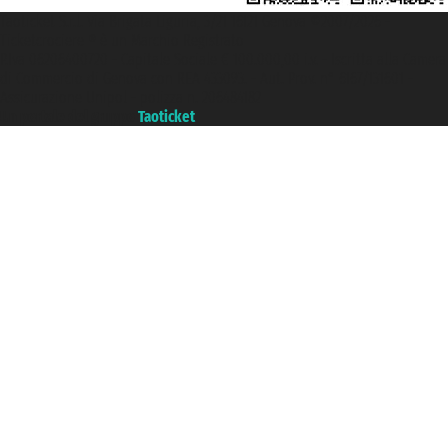
Taoticket S.r.l. Via Brigata Liguria, 3/21 16121 Genova ©2007/2026 -
Ticketcrociere ® è un Marchio Registrato
P.Iva 06206400720 - Capitale Sociale € 100.000,00 i.v. - Iscritta alla Camera
di Commercio di Genova con REA 433093. - Aut. Prov. n° 6167/131601 -
Assicurazione Unipol - polizza n. 206484182
Un portale del gruppo
Taoticket