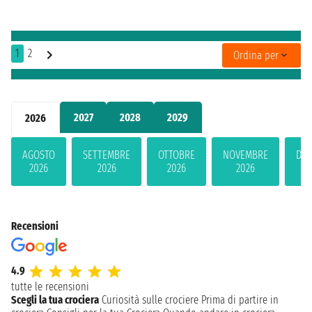
1
2
Ordina per
2027
2028
2029
2026
AGOSTO
SETTEMBRE
OTTOBRE
NOVEMBRE
DIC
2026
2026
2026
2026
2
Recensioni
4.9
tutte le recensioni
Scegli la tua crociera
Curiosità sulle crociere
Prima di partire in