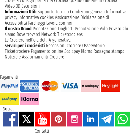
crociera
Consigli per la tua Crociera
Quando andare in crociera
Video 3D
Escursioni
Informazioni Utili
Supporto tecnico
Condizioni generali
Informativa
privacy
Informativa cookies
Assicurazione
Dichiarazione di
Accessibilità
Parcheggi
Lavora con noi
Il nostro Brand
Prenotazione Traghetti
Prenotazione Volo Privato
Chi
siamo
Dove trovarci
Network
Ticketcrociere:
Le Crociere nell’era dell’IA generativa
servizi per i crocieristi
Recensioni crociere
Osservatorio
Ticketcrociere
Pagamento online
Scalapay
Klarna
Rassegna stampa
Notizie e Aggiornamenti Crociere
Pagamenti
Social
Contatti