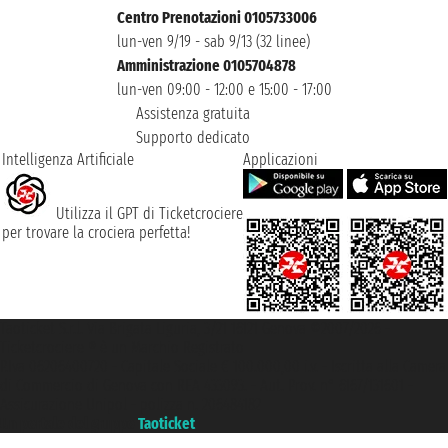
Centro Prenotazioni 0105733006
lun-ven 9/19 - sab 9/13 (32 linee)
Amministrazione 0105704878
lun-ven 09:00 - 12:00 e 15:00 - 17:00
Assistenza gratuita
Supporto dedicato
Intelligenza Artificiale
Applicazioni
Utilizza il GPT di Ticketcrociere
per trovare la crociera perfetta!
Taoticket S.r.l. Via Brigata Liguria, 3/21 16121 Genova ©2007/2026 -
Ticketcrociere ® è un Marchio Registrato
P.Iva 06206400720 - Capitale Sociale € 100.000,00 i.v. - Iscritta alla Camera
di Commercio di Genova con REA 433093. - Aut. Prov. n° 6167/131601 -
Assicurazione Unipol - polizza n. 206484182
Un portale del gruppo
Taoticket