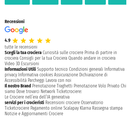
Recensioni
4.9
tutte le recensioni
Scegli la tua crociera
Curiosità sulle crociere
Prima di partire in
crociera
Consigli per la tua Crociera
Quando andare in crociera
Video 3D
Escursioni
Informazioni Utili
Supporto tecnico
Condizioni generali
Informativa
privacy
Informativa cookies
Assicurazione
Dichiarazione di
Accessibilità
Parcheggi
Lavora con noi
Il nostro Brand
Prenotazione Traghetti
Prenotazione Volo Privato
Chi
siamo
Dove trovarci
Network
Ticketcrociere:
Le Crociere nell’era dell’IA generativa
servizi per i crocieristi
Recensioni crociere
Osservatorio
Ticketcrociere
Pagamento online
Scalapay
Klarna
Rassegna stampa
Notizie e Aggiornamenti Crociere