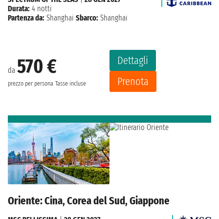
Durata:
4 notti
Partenza da:
Shanghai
Sbarco:
Shanghai
Dettagli
570 €
da
Prenota
prezzo per persona
Tasse incluse
Oriente: Cina, Corea del Sud, Giappone