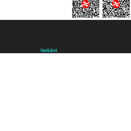
Taoticket S.r.l. Via Brigata Liguria, 3/21 16121 Genova ©2007/2026 -
Ticketcrociere ® è un Marchio Registrato
P.Iva 06206400720 - Capitale Sociale € 100.000,00 i.v. - Iscritta alla Camera
di Commercio di Genova con REA 433093. - Aut. Prov. n° 6167/131601 -
Assicurazione Unipol - polizza n. 206484182
Un portale del gruppo
Taoticket