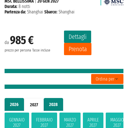
MSC BELLISSIMA
|
20 GEN 2027
Durata:
8 notti
Partenza da:
Shanghai
Sbarco:
Shanghai
Dettagli
985 €
da
Prenota
prezzo per persona
Tasse incluse
Ordina per
2026
2028
2027
GENNAIO
FEBBRAIO
MARZO
APRILE
MAGGIO
2027
2027
2027
2027
2027