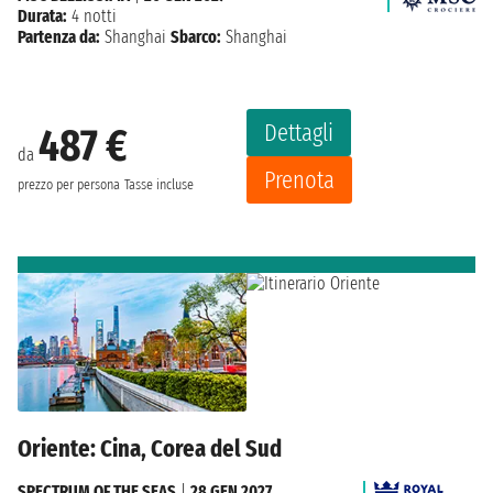
Durata:
4 notti
Partenza da:
Shanghai
Sbarco:
Shanghai
Dettagli
487 €
da
Prenota
prezzo per persona
Tasse incluse
Oriente: Cina, Corea del Sud
SPECTRUM OF THE SEAS
|
28 GEN 2027