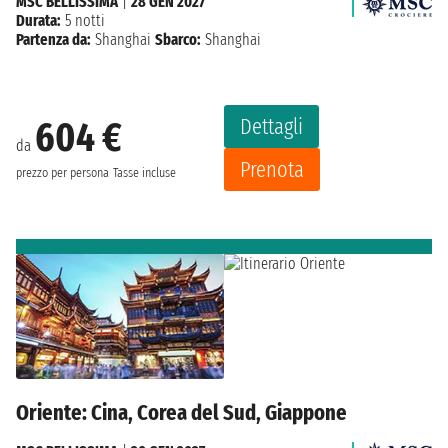
MSC BELLISSIMA
|
28 GEN 2027
Durata:
5 notti
Partenza da:
Shanghai
Sbarco:
Shanghai
Dettagli
604 €
da
Prenota
prezzo per persona
Tasse incluse
Oriente: Cina, Corea del Sud, Giappone