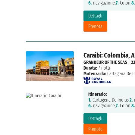
6.
navigazione,
7.
Colon,
8.
Dettagli
Prenota
Caraibi: Colombia, 
GRANDEUR OF THE SEAS
|
2
Durata:
7 notti
Partenza da:
Cartagena De I
Itinerario:
1.
Cartagena De Indias,
2.
n
6.
navigazione,
7.
Colon,
8.
Dettagli
Prenota