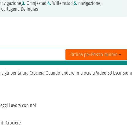
avigazione,
3.
Oranjestad,
4.
Willemstad,
5.
navigazione,
Cartagena De Indias
Ordina per:
Prezzo minore
sigli per la tua Crociera
Quando andare in crociera
Video 3D
Escursioni
heggi
Lavora con noi
ti Crociere