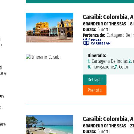
Caraibi: Colombia, 
GRANDEUR OF THE SEAS
|
8
Durata:
6 notti
Partenza da:
Cartagena De I
i
co
Itinerario:
1.
Cartagena De Indias,
2.
n
6.
navigazione,
7.
Colon
gi
te e
Dettagli
Prenota
los
ol
Caraibi: Colombia, 
iere
GRANDEUR OF THE SEAS
|
2
Durata:
6 notti