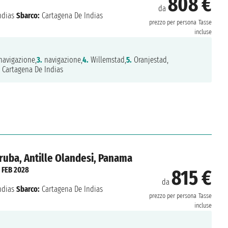
808 €
da
ndias
Sbarco:
Cartagena De Indias
prezzo per persona
Tasse
incluse
avigazione,
3.
navigazione,
4.
Willemstad,
5.
Oranjestad,
Cartagena De Indias
Aruba, Antille Olandesi, Panama
 FEB 2028
815 €
da
ndias
Sbarco:
Cartagena De Indias
prezzo per persona
Tasse
incluse