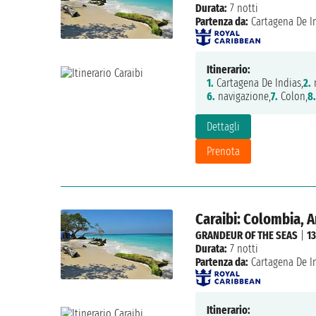
Durata:
7 notti
Partenza da:
Cartagena De I
Itinerario:
1.
Cartagena De Indias,
2.
n
6.
navigazione,
7.
Colon,
8.
Dettagli
Prenota
Caraibi: Colombia, 
GRANDEUR OF THE SEAS
|
13
Durata:
7 notti
Partenza da:
Cartagena De I
Itinerario: