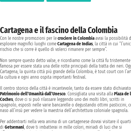
Cartagena e il fascino della Colombia
Con le nostre promozioni per le
crociere in Colombia
avrai la possibilità d
esplorare magnifici luoghi come
Cartagena de Indias
, la città in cui “l’uni
rischio che si corre è quello di volerci rimanere per sempre”.
Non sempre questo detto valse, e ricordiamo come la città fu tristemente
famosa per essere stata una delle rotte principali della tratta dei neri. Og
Cartagena, la quinta città più grande della Colombia, è tout court con l’ar
la cultura e ogni anno ospita importanti festival.
Il centro storico della città è incantevole, tanto da essere stato dichiarato
Patrimonio dell’Umanità dall’Unesco
. Consigliata una visita alla
Plaza de 
Coches
, dove ci si può rilassare leggendo uno dei molti libri, scritti in
spagnolo, esposti nelle varie bancarelle o degustando ottimi pasticcini, c
naso all’insù per vedere la maestria dell’architettura coloniale spagnola.
Per addentrarti nella vera anima di un cartagenese dovrai visitare il quart
di
Getsemani
, dove ti imbatterai in mille colori, miriadi di luci che si