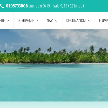
0105733006
lun-ven 9/19 - sab 9/13 (32 linee)
ERE
COMPAGNIE
NAVI
DESTINAZIONI
FLUVIA