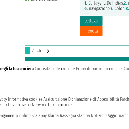
1.
Cartagena De Indias,
2.
n
6.
navigazione,
7.
Colon,
8.
Dettagli
Prenota
1
2
..6
cegli la tua crociera
Curiosità sulle crociere
Prima di partire in crociera
Con
vacy
Informativa cookies
Assicurazione
Dichiarazione di Accessibilità
Parc
iamo
Dove trovarci
Network
Ticketcrociere:
Pagamento online
Scalapay
Klarna
Rassegna stampa
Notizie e Aggiornamen