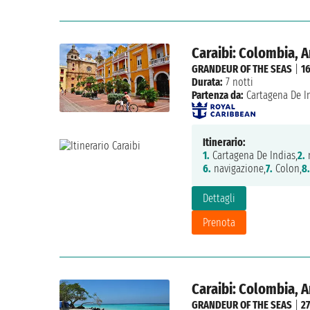
Caraibi: Colombia, 
GRANDEUR OF THE SEAS
|
1
Durata:
7 notti
Partenza da:
Cartagena De I
Itinerario:
1.
Cartagena De Indias,
2.
n
6.
navigazione,
7.
Colon,
8.
Dettagli
Prenota
Caraibi: Colombia, 
GRANDEUR OF THE SEAS
|
27