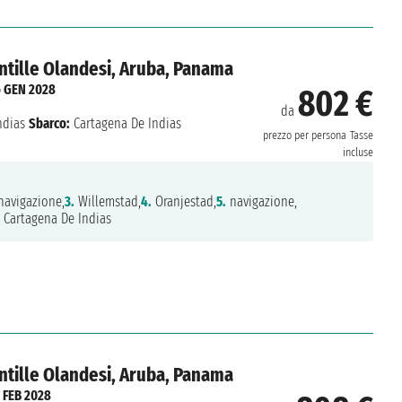
Antille Olandesi, Aruba, Panama
6 GEN 2028
802 €
da
ndias
Sbarco:
Cartagena De Indias
prezzo per persona
Tasse
incluse
avigazione,
3.
Willemstad,
4.
Oranjestad,
5.
navigazione,
Cartagena De Indias
Antille Olandesi, Aruba, Panama
 FEB 2028