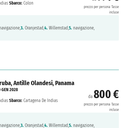
ndias
Sbarco:
Colon
prezzo per persona
Tasse
incluse
avigazione,
3.
Oranjestad,
4.
Willemstad,
5.
navigazione,
Aruba, Antille Olandesi, Panama
0 GEN 2028
800 €
da
ndias
Sbarco:
Cartagena De Indias
prezzo per persona
Tasse
incluse
avigazione,
3.
Oranjestad,
4.
Willemstad,
5.
navigazione,