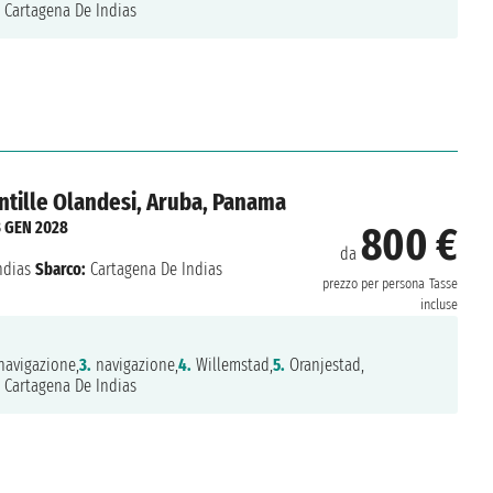
Cartagena De Indias
Antille Olandesi, Aruba, Panama
3 GEN 2028
800 €
da
ndias
Sbarco:
Cartagena De Indias
prezzo per persona
Tasse
incluse
avigazione,
3.
navigazione,
4.
Willemstad,
5.
Oranjestad,
Cartagena De Indias