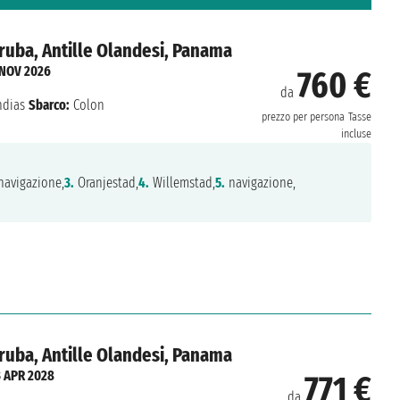
Aruba, Antille Olandesi, Panama
 NOV 2026
760 €
da
ndias
Sbarco:
Colon
prezzo per persona
Tasse
incluse
avigazione,
3.
Oranjestad,
4.
Willemstad,
5.
navigazione,
Aruba, Antille Olandesi, Panama
3 APR 2028
771 €
da