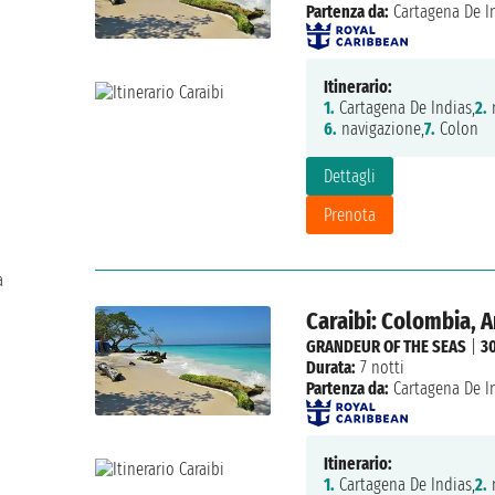
Partenza da:
Cartagena De I
Itinerario:
1.
Cartagena De Indias,
2.
n
6.
navigazione,
7.
Colon
Dettagli
Prenota
a
Caraibi: Colombia, 
GRANDEUR OF THE SEAS
|
3
Durata:
7 notti
Partenza da:
Cartagena De I
Itinerario:
1.
Cartagena De Indias,
2.
n