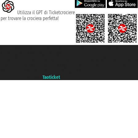
Utilizza il GPT di Ticketcrociere
per trovare la crociera perfetta!
Taoticket S.r.l. Via Brigata Liguria, 3/21 16121 Genova ©2007/2026 -
Ticketcrociere ® è un Marchio Registrato
P.Iva 06206400720 - Capitale Sociale € 100.000,00 i.v. - Iscritta alla Camera
di Commercio di Genova con REA 433093. - Aut. Prov. n° 6167/131601 -
Assicurazione Unipol - polizza n. 206484182
Un portale del gruppo
Taoticket