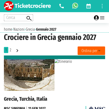
Cerca
home
›
Nazioni
›
Grecia
›
Gennaio 2027
Crociere in Grecia gennaio 2027
1
2
Ordina per
Grecia, Turchia, Italia
MSC SINFONIA
|
11 GEN 2027