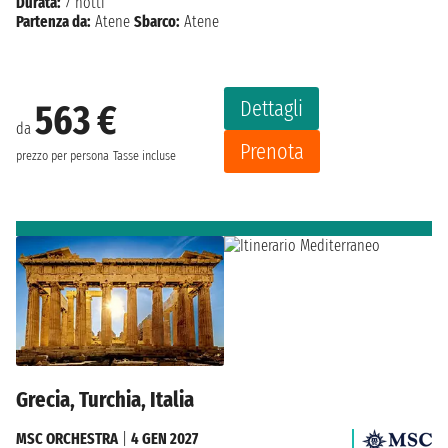
Durata:
7 notti
Partenza da:
Atene
Sbarco:
Atene
Dettagli
563 €
da
Prenota
prezzo per persona
Tasse incluse
Grecia, Turchia, Italia
MSC ORCHESTRA
|
4 GEN 2027