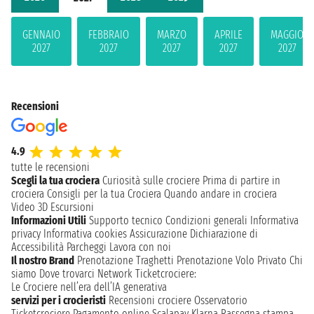
GENNAIO
FEBBRAIO
MARZO
APRILE
MAGGIO
2027
2027
2027
2027
2027
Recensioni
4.9
tutte le recensioni
Scegli la tua crociera
Curiosità sulle crociere
Prima di partire in
crociera
Consigli per la tua Crociera
Quando andare in crociera
Video 3D
Escursioni
Informazioni Utili
Supporto tecnico
Condizioni generali
Informativa
privacy
Informativa cookies
Assicurazione
Dichiarazione di
Accessibilità
Parcheggi
Lavora con noi
Il nostro Brand
Prenotazione Traghetti
Prenotazione Volo Privato
Chi
siamo
Dove trovarci
Network
Ticketcrociere:
Le Crociere nell’era dell’IA generativa
servizi per i crocieristi
Recensioni crociere
Osservatorio
Ticketcrociere
Pagamento online
Scalapay
Klarna
Rassegna stampa