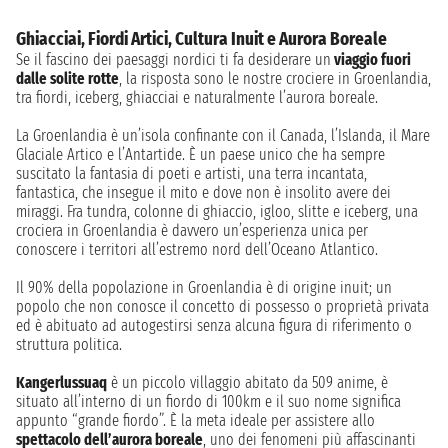
Ghiacciai, Fiordi Artici, Cultura Inuit e Aurora Boreale
Se il fascino dei paesaggi nordici ti fa desiderare un
viaggio fuori
dalle solite rotte
, la risposta sono le nostre crociere in Groenlandia,
tra fiordi, iceberg, ghiacciai e naturalmente l’aurora boreale.
La Groenlandia è un’isola confinante con il Canada, l’Islanda, il Mare
Glaciale Artico e l’Antartide. È un paese unico che ha sempre
suscitato la fantasia di poeti e artisti, una terra incantata,
fantastica, che insegue il mito e dove non è insolito avere dei
miraggi. Fra tundra, colonne di ghiaccio, igloo, slitte e iceberg, una
crociera in Groenlandia è davvero un’esperienza unica per
conoscere i territori all’estremo nord dell’Oceano Atlantico.
Il 90% della popolazione in Groenlandia è di origine inuit; un
popolo che non conosce il concetto di possesso o proprietà privata
ed è abituato ad autogestirsi senza alcuna figura di riferimento o
struttura politica.
Kangerlussuaq
è un piccolo villaggio abitato da 509 anime, è
situato all’interno di un fiordo di 100km e il suo nome significa
appunto “grande fiordo”. È la meta ideale per assistere allo
spettacolo dell’aurora boreale
, uno dei fenomeni più affascinanti