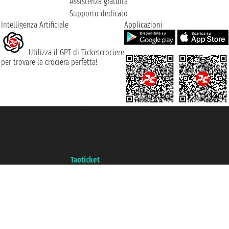
Assistenza gratuita
Supporto dedicato
Intelligenza Artificiale
Applicazioni
Utilizza il GPT di Ticketcrociere
per trovare la crociera perfetta!
Taoticket S.r.l. Via Brigata Liguria, 3/21 16121 Genova ©2007/2026 -
Ticketcrociere ® è un Marchio Registrato
P.Iva 06206400720 - Capitale Sociale € 100.000,00 i.v. - Iscritta alla Camera
di Commercio di Genova con REA 433093. - Aut. Prov. n° 6167/131601 -
Assicurazione Unipol - polizza n. 206484182
Un portale del gruppo
Taoticket