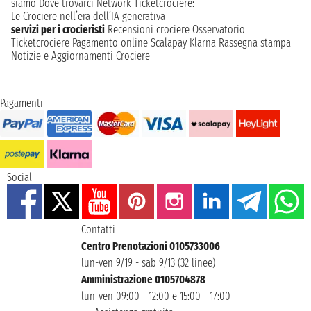
siamo
Dove trovarci
Network
Ticketcrociere:
Le Crociere nell’era dell’IA generativa
servizi per i crocieristi
Recensioni crociere
Osservatorio
Ticketcrociere
Pagamento online
Scalapay
Klarna
Rassegna stampa
Notizie e Aggiornamenti Crociere
Pagamenti
Social
Contatti
Centro Prenotazioni 0105733006
lun-ven 9/19 - sab 9/13 (32 linee)
Amministrazione 0105704878
lun-ven 09:00 - 12:00 e 15:00 - 17:00