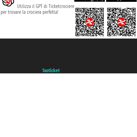
Utilizza il GPT di Ticketcrociere
per trovare la crociera perfetta!
Taoticket S.r.l. Via Brigata Liguria, 3/21 16121 Genova ©2007/2026 -
Ticketcrociere ® è un Marchio Registrato
P.Iva 06206400720 - Capitale Sociale € 100.000,00 i.v. - Iscritta alla Camera
di Commercio di Genova con REA 433093. - Aut. Prov. n° 6167/131601 -
Assicurazione Unipol - polizza n. 206484182
Un portale del gruppo
Taoticket