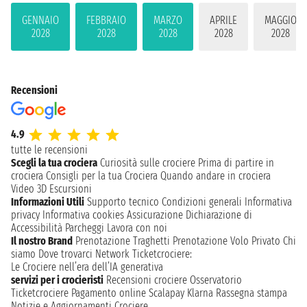
GENNAIO
FEBBRAIO
MARZO
APRILE
MAGGIO
2028
2028
2028
2028
2028
Recensioni
4.9
tutte le recensioni
Scegli la tua crociera
Curiosità sulle crociere
Prima di partire in
crociera
Consigli per la tua Crociera
Quando andare in crociera
Video 3D
Escursioni
Informazioni Utili
Supporto tecnico
Condizioni generali
Informativa
privacy
Informativa cookies
Assicurazione
Dichiarazione di
Accessibilità
Parcheggi
Lavora con noi
Il nostro Brand
Prenotazione Traghetti
Prenotazione Volo Privato
Chi
siamo
Dove trovarci
Network
Ticketcrociere:
Le Crociere nell’era dell’IA generativa
servizi per i crocieristi
Recensioni crociere
Osservatorio
Ticketcrociere
Pagamento online
Scalapay
Klarna
Rassegna stampa
Notizie e Aggiornamenti Crociere