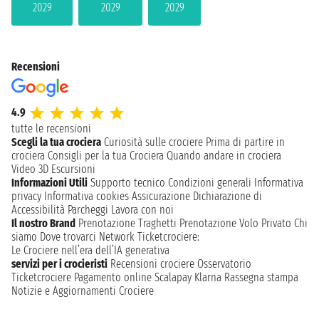
2029
2029
2029
Recensioni
4.9
tutte le recensioni
Scegli la tua crociera
Curiosità sulle crociere
Prima di partire in
crociera
Consigli per la tua Crociera
Quando andare in crociera
Video 3D
Escursioni
Informazioni Utili
Supporto tecnico
Condizioni generali
Informativa
privacy
Informativa cookies
Assicurazione
Dichiarazione di
Accessibilità
Parcheggi
Lavora con noi
Il nostro Brand
Prenotazione Traghetti
Prenotazione Volo Privato
Chi
siamo
Dove trovarci
Network
Ticketcrociere:
Le Crociere nell’era dell’IA generativa
servizi per i crocieristi
Recensioni crociere
Osservatorio
Ticketcrociere
Pagamento online
Scalapay
Klarna
Rassegna stampa
Notizie e Aggiornamenti Crociere