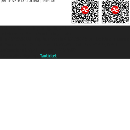
per trovare la crociera perfetta!
Taoticket S.r.l. Via Brigata Liguria, 3/21 16121 Genova ©2007/2026 -
Ticketcrociere ® è un Marchio Registrato
P.Iva 06206400720 - Capitale Sociale € 100.000,00 i.v. - Iscritta alla Camera
di Commercio di Genova con REA 433093. - Aut. Prov. n° 6167/131601 -
Assicurazione Unipol - polizza n. 206484182
Un portale del gruppo
Taoticket