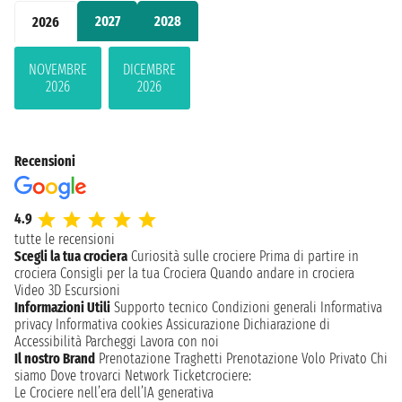
2027
2028
2026
NOVEMBRE
DICEMBRE
2026
2026
Recensioni
4.9
tutte le recensioni
Scegli la tua crociera
Curiosità sulle crociere
Prima di partire in
crociera
Consigli per la tua Crociera
Quando andare in crociera
Video 3D
Escursioni
Informazioni Utili
Supporto tecnico
Condizioni generali
Informativa
privacy
Informativa cookies
Assicurazione
Dichiarazione di
Accessibilità
Parcheggi
Lavora con noi
Il nostro Brand
Prenotazione Traghetti
Prenotazione Volo Privato
Chi
siamo
Dove trovarci
Network
Ticketcrociere:
Le Crociere nell’era dell’IA generativa