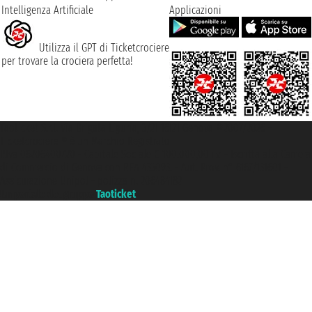
Intelligenza Artificiale
Applicazioni
Utilizza il GPT di Ticketcrociere
per trovare la crociera perfetta!
Taoticket S.r.l. Via Brigata Liguria, 3/21 16121 Genova ©2007/2026 -
Ticketcrociere ® è un Marchio Registrato
P.Iva 06206400720 - Capitale Sociale € 100.000,00 i.v. - Iscritta alla Camera
di Commercio di Genova con REA 433093. - Aut. Prov. n° 6167/131601 -
Assicurazione Unipol - polizza n. 206484182
Un portale del gruppo
Taoticket