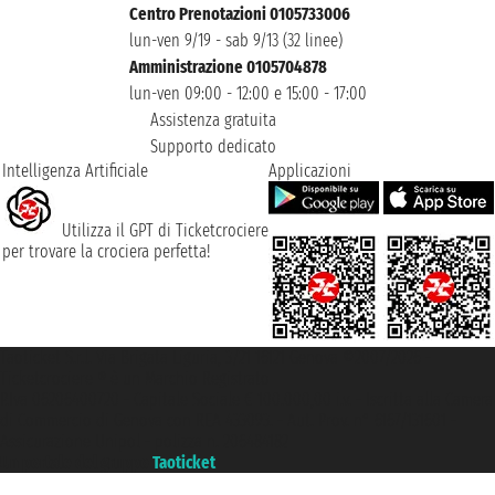
Centro Prenotazioni 0105733006
lun-ven 9/19 - sab 9/13 (32 linee)
Amministrazione 0105704878
lun-ven 09:00 - 12:00 e 15:00 - 17:00
Assistenza gratuita
Supporto dedicato
Intelligenza Artificiale
Applicazioni
Utilizza il GPT di Ticketcrociere
per trovare la crociera perfetta!
Taoticket S.r.l. Via Brigata Liguria, 3/21 16121 Genova ©2007/2026 -
Ticketcrociere ® è un Marchio Registrato
P.Iva 06206400720 - Capitale Sociale € 100.000,00 i.v. - Iscritta alla Camera
di Commercio di Genova con REA 433093. - Aut. Prov. n° 6167/131601 -
Assicurazione Unipol - polizza n. 206484182
Un portale del gruppo
Taoticket