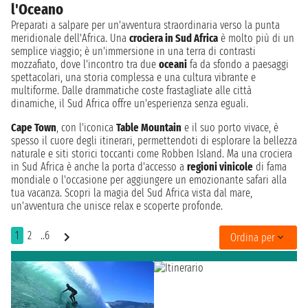
l'Oceano
Preparati a salpare per un'avventura straordinaria verso la punta
meridionale dell'Africa. Una
crociera in Sud Africa
è molto più di un
semplice viaggio; è un'immersione in una terra di contrasti
mozzafiato, dove l'incontro tra due
oceani
fa da sfondo a paesaggi
spettacolari, una storia complessa e una cultura vibrante e
multiforme. Dalle drammatiche coste frastagliate alle città
dinamiche, il Sud Africa offre un'esperienza senza eguali.
Cape Town
, con l'iconica
Table Mountain
e il suo porto vivace, è
spesso il cuore degli itinerari, permettendoti di esplorare la bellezza
naturale e siti storici toccanti come Robben Island. Ma una crociera
in Sud Africa è anche la porta d'accesso a
regioni vinicole
di fama
mondiale o l'occasione per aggiungere un emozionante safari alla
tua vacanza. Scopri la magia del Sud Africa vista dal mare,
un'avventura che unisce relax e scoperte profonde.
1
2
..6
Ordina per