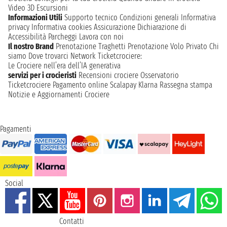
Video 3D
Escursioni
Informazioni Utili
Supporto tecnico
Condizioni generali
Informativa
privacy
Informativa cookies
Assicurazione
Dichiarazione di
Accessibilità
Parcheggi
Lavora con noi
Il nostro Brand
Prenotazione Traghetti
Prenotazione Volo Privato
Chi
siamo
Dove trovarci
Network
Ticketcrociere:
Le Crociere nell’era dell’IA generativa
servizi per i crocieristi
Recensioni crociere
Osservatorio
Ticketcrociere
Pagamento online
Scalapay
Klarna
Rassegna stampa
Notizie e Aggiornamenti Crociere
Pagamenti
Social
Contatti