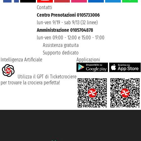
Contatti
Centro Prenotazioni 0105733006
lun-ven 9/19 - sab 9/13 (32 linee)
Amministrazione 0105704878
lun-ven 09:00 - 12:00 e 15:00 - 17:00
Assistenza gratuita
Supporto dedicato
Intelligenza Artificiale
Applicazioni
Utilizza il GPT di Ticketcrociere
per trovare la crociera perfetta!
Taoticket S.r.l. Via Brigata Liguria, 3/21 16121 Genova ©2007/2026 -
Ticketcrociere ® è un Marchio Registrato
P.Iva 06206400720 - Capitale Sociale € 100.000,00 i.v. - Iscritta alla Camera
di Commercio di Genova con REA 433093. - Aut. Prov. n° 6167/131601 -
Assicurazione Unipol - polizza n. 206484182