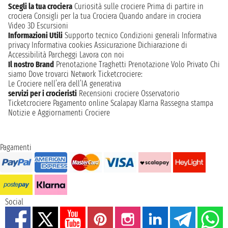
Scegli la tua crociera
Curiosità sulle crociere
Prima di partire in
crociera
Consigli per la tua Crociera
Quando andare in crociera
Video 3D
Escursioni
Informazioni Utili
Supporto tecnico
Condizioni generali
Informativa
privacy
Informativa cookies
Assicurazione
Dichiarazione di
Accessibilità
Parcheggi
Lavora con noi
Il nostro Brand
Prenotazione Traghetti
Prenotazione Volo Privato
Chi
siamo
Dove trovarci
Network
Ticketcrociere:
Le Crociere nell’era dell’IA generativa
servizi per i crocieristi
Recensioni crociere
Osservatorio
Ticketcrociere
Pagamento online
Scalapay
Klarna
Rassegna stampa
Notizie e Aggiornamenti Crociere
Pagamenti
Social