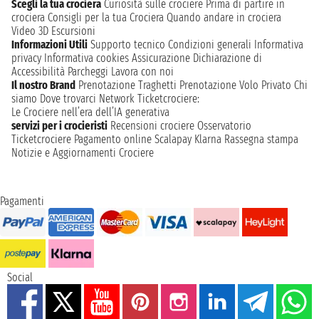
Scegli la tua crociera
Curiosità sulle crociere
Prima di partire in
crociera
Consigli per la tua Crociera
Quando andare in crociera
Video 3D
Escursioni
Informazioni Utili
Supporto tecnico
Condizioni generali
Informativa
privacy
Informativa cookies
Assicurazione
Dichiarazione di
Accessibilità
Parcheggi
Lavora con noi
Il nostro Brand
Prenotazione Traghetti
Prenotazione Volo Privato
Chi
siamo
Dove trovarci
Network
Ticketcrociere:
Le Crociere nell’era dell’IA generativa
servizi per i crocieristi
Recensioni crociere
Osservatorio
Ticketcrociere
Pagamento online
Scalapay
Klarna
Rassegna stampa
Notizie e Aggiornamenti Crociere
Pagamenti
Social