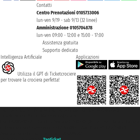
Contatti
Centro Prenotazioni 0105733006
lun-ven 9/19 - sab 9/13 (32 linee)
Amministrazione 0105704878
lun-ven 09:00 - 12:00 e 15:00 - 17:00
Assistenza gratuita
Supporto dedicato
Intelligenza Artificiale
Applicazioni
Utilizza il GPT di Ticketcrociere
per trovare la crociera perfetta!
Taoticket S.r.l. Via Brigata Liguria, 3/21 16121 Genova ©2007/2026 -
Ticketcrociere ® è un Marchio Registrato
P.Iva 06206400720 - Capitale Sociale € 100.000,00 i.v. - Iscritta alla Camera
di Commercio di Genova con REA 433093. - Aut. Prov. n° 6167/131601 -
Assicurazione Unipol - polizza n. 206484182
Un portale del gruppo
Taoticket