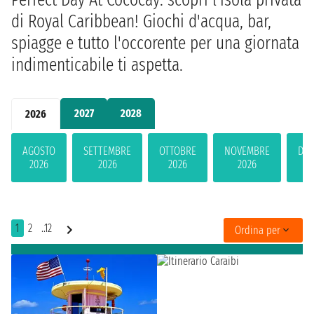
di Royal Caribbean! Giochi d'acqua, bar,
spiagge e tutto l'occorente per una giornata
indimenticabile ti aspetta.
2027
2028
2026
AGOSTO
SETTEMBRE
OTTOBRE
NOVEMBRE
DIC
2026
2026
2026
2026
2
1
2
..12
Ordina per