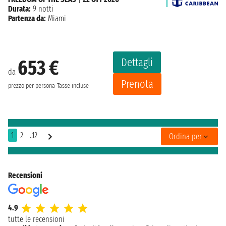
Durata:
9 notti
Partenza da:
Miami
Dettagli
653 €
da
Prenota
prezzo per persona
Tasse incluse
1
2
..12
Ordina per
Recensioni
4.9
tutte le recensioni