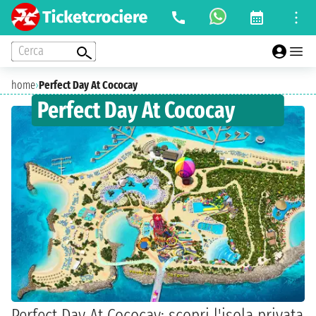
Cerca
home
›
Perfect Day At Cococay
Perfect Day At Cococay
Perfect Day At Cococay: scopri l'isola privata