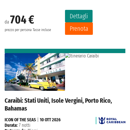
Dettagli
704 €
da
Prenota
prezzo per persona
Tasse incluse
Caraibi: Stati Uniti, Isole Vergini, Porto Rico,
Bahamas
ICON OF THE SEAS
|
10 OTT 2026
Durata:
7 notti