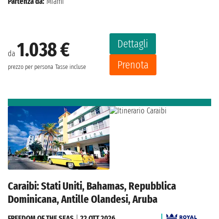
Partenza da:
Miami
Dettagli
1.038 €
da
Prenota
prezzo per persona
Tasse incluse
Caraibi: Stati Uniti, Bahamas, Repubblica
Dominicana, Antille Olandesi, Aruba
FREEDOM OF THE SEAS
|
22 OTT 2026