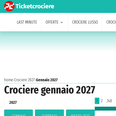
LAST MINUTE
OFFERTE
CROCIERE LUSSO
CROCI
home
›
Crociere 2027
›
Gennaio 2027
Crociere gennaio 2027
1
2
..148
2027