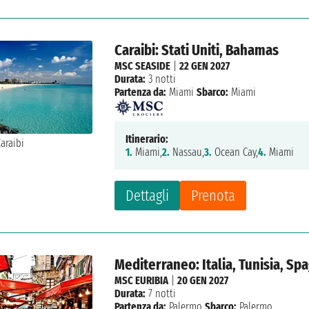
Caraibi: Stati Uniti, Bahamas
MSC SEASIDE
|
22 GEN 2027
Durata:
3 notti
Partenza da:
Miami
Sbarco:
Miami
Itinerario:
1.
Miami,
2.
Nassau,
3.
Ocean Cay,
4.
Miami
Dettagli
Prenota
Mediterraneo: Italia, Tunisia, Sp
MSC EURIBIA
|
20 GEN 2027
Durata:
7 notti
Partenza da:
Palermo
Sbarco:
Palermo