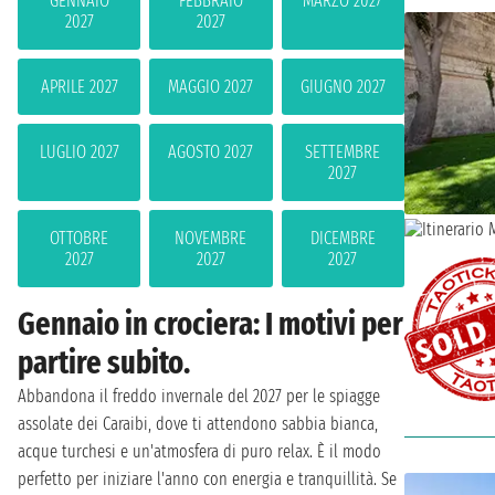
GENNAIO
FEBBRAIO
MARZO 2027
2027
2027
APRILE 2027
MAGGIO 2027
GIUGNO 2027
LUGLIO 2027
AGOSTO 2027
SETTEMBRE
2027
OTTOBRE
NOVEMBRE
DICEMBRE
2027
2027
2027
Gennaio in crociera: I motivi per
partire subito.
Abbandona il freddo invernale del 2027 per le spiagge
assolate dei Caraibi, dove ti attendono sabbia bianca,
acque turchesi e un'atmosfera di puro relax. È il modo
perfetto per iniziare l'anno con energia e tranquillità. Se