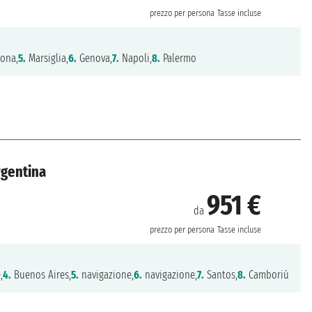
prezzo per persona
Tasse incluse
lona,
5.
Marsiglia,
6.
Genova,
7.
Napoli,
8.
Palermo
rgentina
951 €
da
prezzo per persona
Tasse incluse
,
4.
Buenos Aires,
5.
navigazione,
6.
navigazione,
7.
Santos,
8.
Camboriú