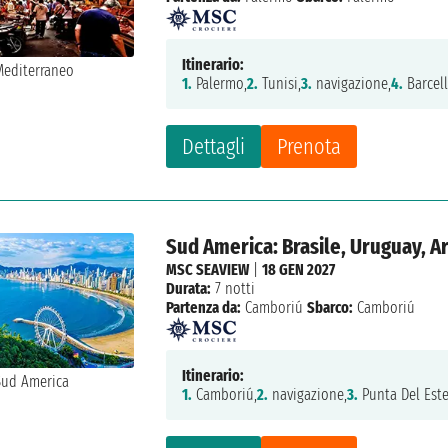
Itinerario:
1.
Palermo,
2.
Tunisi,
3.
navigazione,
4.
Barcel
Dettagli
Prenota
Sud America: Brasile, Uruguay, A
MSC SEAVIEW
|
18 GEN 2027
Durata:
7 notti
Partenza da:
Camboriú
Sbarco:
Camboriú
Itinerario:
1.
Camboriú,
2.
navigazione,
3.
Punta Del Este