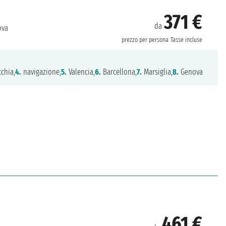
371 €
da
va
prezzo per persona
Tasse incluse
chia,
4.
navigazione,
5.
Valencia,
6.
Barcellona,
7.
Marsiglia,
8.
Genova
461 €