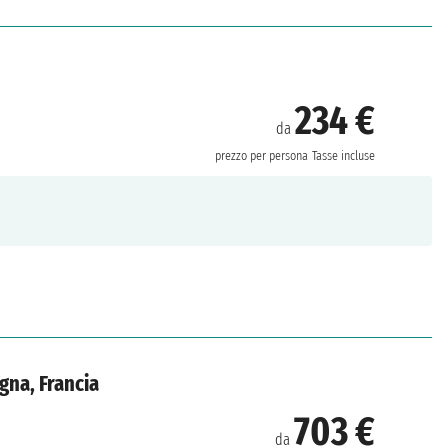
234 €
da
prezzo per persona
Tasse incluse
agna, Francia
703 €
da