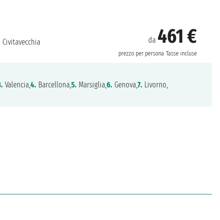
461 €
da
:
Civitavecchia
prezzo per persona
Tasse incluse
3.
Valencia,
4.
Barcellona,
5.
Marsiglia,
6.
Genova,
7.
Livorno,