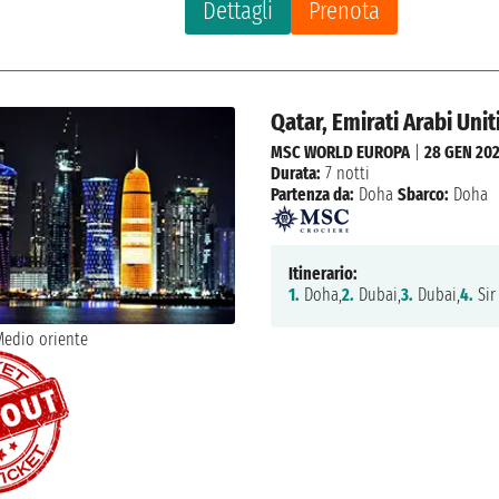
Dettagli
Prenota
Qatar, Emirati Arabi Unit
MSC WORLD EUROPA
|
28 GEN 202
Durata:
7 notti
Partenza da:
Doha
Sbarco:
Doha
Itinerario:
1.
Doha,
2.
Dubai,
3.
Dubai,
4.
Sir