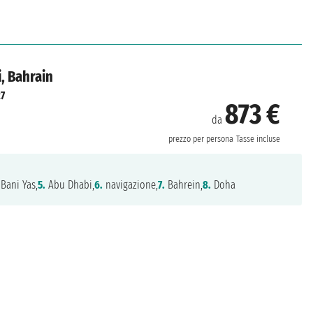
i, Bahrain
7
873 €
da
prezzo per persona
Tasse incluse
 Bani Yas,
5.
Abu Dhabi,
6.
navigazione,
7.
Bahrein,
8.
Doha