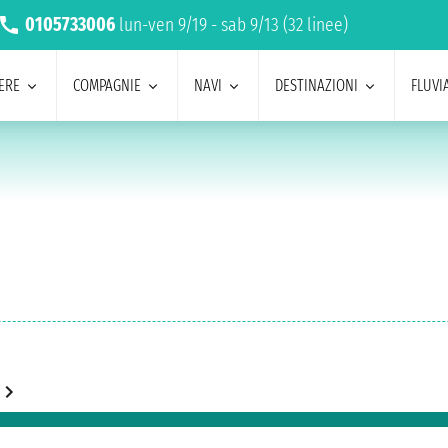
0105733006
lun-ven 9/19 - sab 9/13 (32 linee)
ERE
COMPAGNIE
NAVI
DESTINAZIONI
FLUVIA