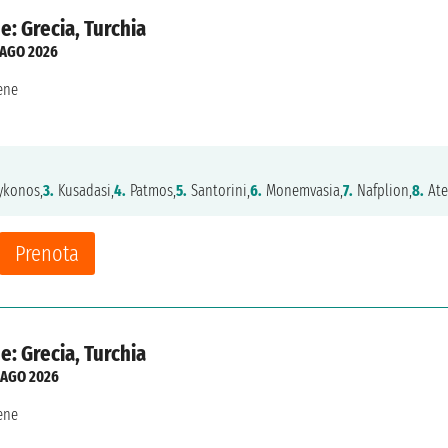
e: Grecia, Turchia
 AGO 2026
ene
konos,
3.
Kusadasi,
4.
Patmos,
5.
Santorini,
6.
Monemvasia,
7.
Nafplion,
8.
Ate
Prenota
e: Grecia, Turchia
 AGO 2026
ene