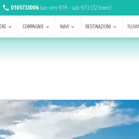
0105733006
lun-ven 9/19 - sab 9/13 (32 linee)
ERE
COMPAGNIE
NAVI
DESTINAZIONI
FLUVIA