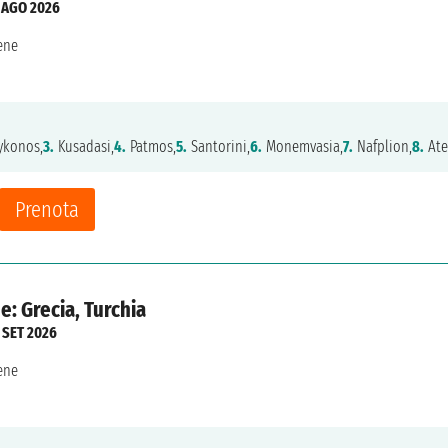
 AGO 2026
ene
konos,
3.
Kusadasi,
4.
Patmos,
5.
Santorini,
6.
Monemvasia,
7.
Nafplion,
8.
Ate
Prenota
e: Grecia, Turchia
 SET 2026
ene