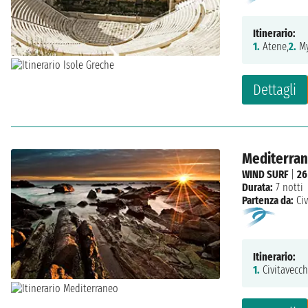
Itinerario:
1.
Atene,
2.
My
Dettagli
Mediterrane
WIND SURF
|
26
Durata:
7 notti
Partenza da:
Ci
Itinerario:
1.
Civitavecch