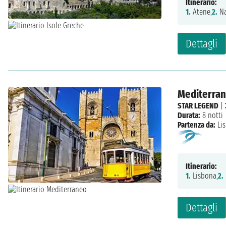
Itinerario:
1.
Atene,
2.
Na
Dettagli
Mediterran
STAR LEGEND
|
Durata:
8 notti
Partenza da:
Li
Itinerario:
1.
Lisbona,
2.
Dettagli