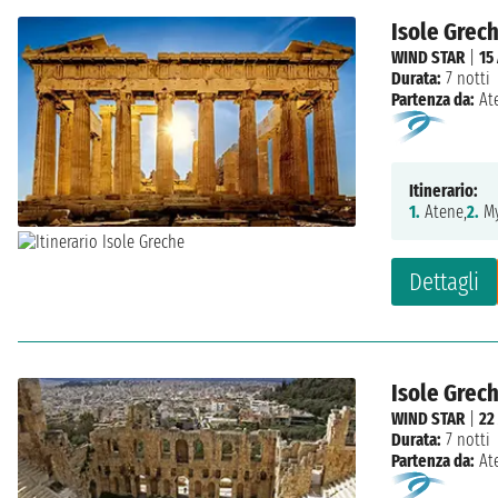
Isole Grech
WIND STAR
|
15
Durata:
7 notti
Partenza da:
At
Itinerario:
1.
Atene,
2.
My
Dettagli
Isole Grech
WIND STAR
|
22
Durata:
7 notti
Partenza da:
At