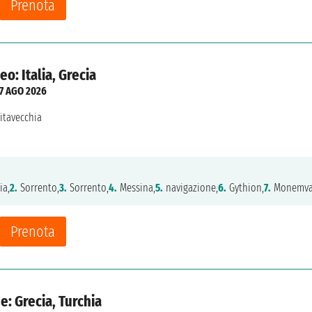
Prenota
o: Italia, Grecia
7 AGO 2026
vitavecchia
ia,
2.
Sorrento,
3.
Sorrento,
4.
Messina,
5.
navigazione,
6.
Gythion,
7.
Monemvas
Prenota
e: Grecia, Turchia