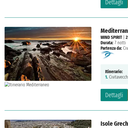
Dettagli
Mediterrane
WIND SPIRIT
|
2
Durata:
7 notti
Partenza da:
Ci
Itinerario:
1.
Civitavecch
Dettagli
Isole Grech