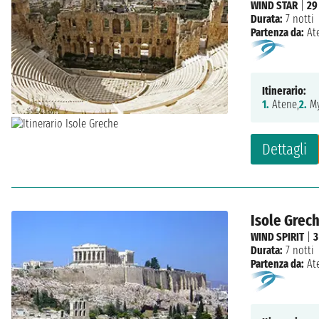
WIND STAR
|
29
Durata:
7 notti
Partenza da:
At
Itinerario:
1.
Atene,
2.
My
Dettagli
Isole Grech
WIND SPIRIT
|
3
Durata:
7 notti
Partenza da:
At