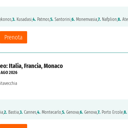
konos,
3.
Kusadasi,
4.
Patmos,
5.
Santorini,
6.
Monemvasia,
7.
Nafplion,
8.
Ate
Prenota
o: Italia, Francia, Monaco
 AGO 2026
vitavecchia
ia,
2.
Bastia,
3.
Cannes,
4.
Montecarlo,
5.
Genova,
6.
Genova,
7.
Porto Ercole,
8.