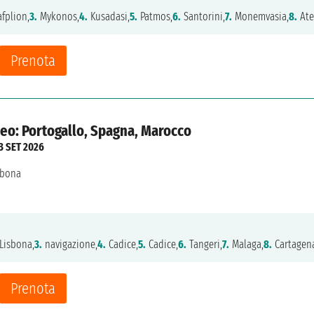
fplion,
3.
Mykonos,
4.
Kusadasi,
5.
Patmos,
6.
Santorini,
7.
Monemvasia,
8.
Ate
Prenota
eo: Portogallo, Spagna, Marocco
3 SET 2026
sbona
Lisbona,
3.
navigazione,
4.
Cadice,
5.
Cadice,
6.
Tangeri,
7.
Malaga,
8.
Cartagena
Prenota