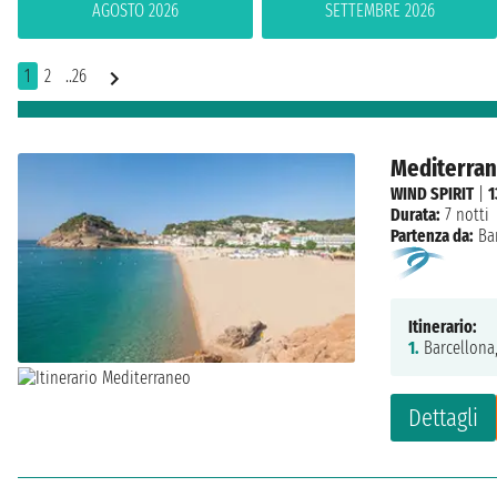
AGOSTO 2026
SETTEMBRE 2026
1
2
..26
Mediterrane
WIND SPIRIT
|
1
Durata:
7 notti
Partenza da:
Ba
Itinerario:
1.
Barcellona
Dettagli