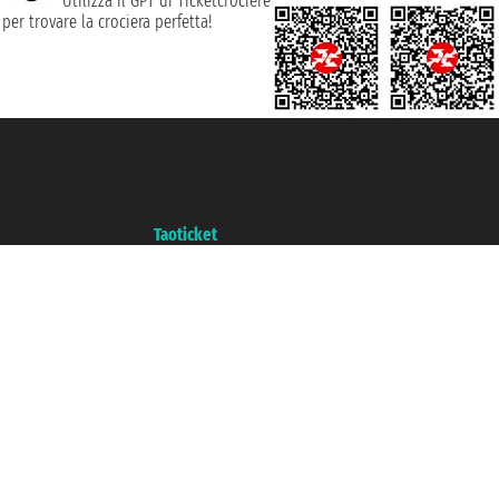
Utilizza il GPT di Ticketcrociere
per trovare la crociera perfetta!
Taoticket S.r.l. Via Brigata Liguria, 3/21 16121 Genova ©2007/2026 -
Ticketcrociere ® è un Marchio Registrato
P.Iva 06206400720 - Capitale Sociale € 100.000,00 i.v. - Iscritta alla Camera
di Commercio di Genova con REA 433093. - Aut. Prov. n° 6167/131601 -
Assicurazione Unipol - polizza n. 206484182
Un portale del gruppo
Taoticket