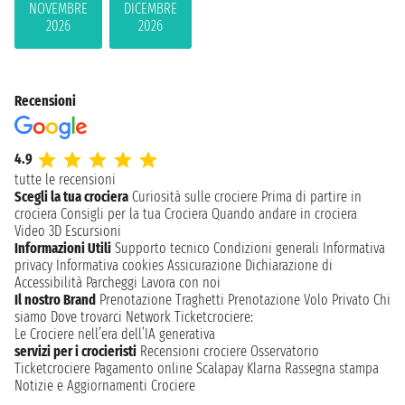
NOVEMBRE
DICEMBRE
2026
2026
Recensioni
4.9
tutte le recensioni
Scegli la tua crociera
Curiosità sulle crociere
Prima di partire in
crociera
Consigli per la tua Crociera
Quando andare in crociera
Video 3D
Escursioni
Informazioni Utili
Supporto tecnico
Condizioni generali
Informativa
privacy
Informativa cookies
Assicurazione
Dichiarazione di
Accessibilità
Parcheggi
Lavora con noi
Il nostro Brand
Prenotazione Traghetti
Prenotazione Volo Privato
Chi
siamo
Dove trovarci
Network
Ticketcrociere:
Le Crociere nell’era dell’IA generativa
servizi per i crocieristi
Recensioni crociere
Osservatorio
Ticketcrociere
Pagamento online
Scalapay
Klarna
Rassegna stampa
Notizie e Aggiornamenti Crociere