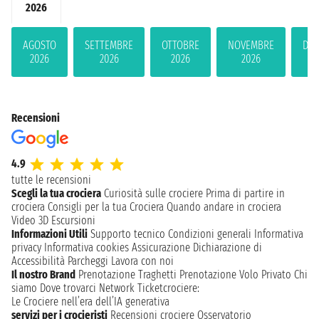
2026
AGOSTO
SETTEMBRE
OTTOBRE
NOVEMBRE
DIC
2026
2026
2026
2026
2
Recensioni
4.9
tutte le recensioni
Scegli la tua crociera
Curiosità sulle crociere
Prima di partire in
crociera
Consigli per la tua Crociera
Quando andare in crociera
Video 3D
Escursioni
Informazioni Utili
Supporto tecnico
Condizioni generali
Informativa
privacy
Informativa cookies
Assicurazione
Dichiarazione di
Accessibilità
Parcheggi
Lavora con noi
Il nostro Brand
Prenotazione Traghetti
Prenotazione Volo Privato
Chi
siamo
Dove trovarci
Network
Ticketcrociere:
Le Crociere nell’era dell’IA generativa
servizi per i crocieristi
Recensioni crociere
Osservatorio