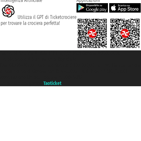
Intelligenza Artificiale
Applicazioni
Utilizza il GPT di Ticketcrociere
per trovare la crociera perfetta!
Taoticket S.r.l. Via Brigata Liguria, 3/21 16121 Genova ©2007/2026 -
Ticketcrociere ® è un Marchio Registrato
P.Iva 06206400720 - Capitale Sociale € 100.000,00 i.v. - Iscritta alla Camera
di Commercio di Genova con REA 433093. - Aut. Prov. n° 6167/131601 -
Assicurazione Unipol - polizza n. 206484182
Un portale del gruppo
Taoticket