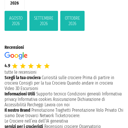
2026
AGOSTO
SETTEMBRE
OTTOBRE
2026
2026
2026
Recensioni
4.9
tutte le recensioni
Scegli la tua crociera
Curiosità sulle crociere
Prima di partire in
crociera
Consigli per la tua Crociera
Quando andare in crociera
Video 3D
Escursioni
Informazioni Utili
Supporto tecnico
Condizioni generali
Informativa
privacy
Informativa cookies
Assicurazione
Dichiarazione di
Accessibilità
Parcheggi
Lavora con noi
Il nostro Brand
Prenotazione Traghetti
Prenotazione Volo Privato
Chi
siamo
Dove trovarci
Network
Ticketcrociere:
Le Crociere nell’era dell’IA generativa
servizi per i crocieristi
Recensioni crociere
Osservatorio