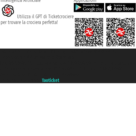
Intelligenza Artificiale
Applicazioni
Utilizza il GPT di Ticketcrociere
per trovare la crociera perfetta!
Taoticket S.r.l. Via Brigata Liguria, 3/21 16121 Genova ©2007/2026 -
Ticketcrociere ® è un Marchio Registrato
P.Iva 06206400720 - Capitale Sociale € 100.000,00 i.v. - Iscritta alla Camera
di Commercio di Genova con REA 433093. - Aut. Prov. n° 6167/131601 -
Assicurazione Unipol - polizza n. 206484182
Un portale del gruppo
Taoticket