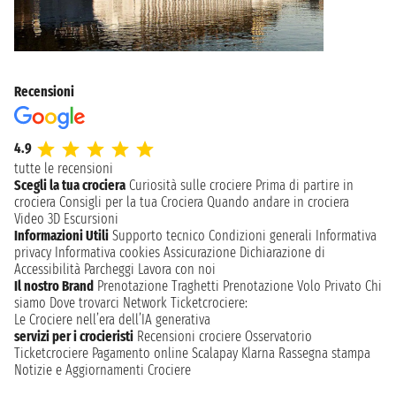
Recensioni
4.9
tutte le recensioni
Scegli la tua crociera
Curiosità sulle crociere
Prima di partire in
crociera
Consigli per la tua Crociera
Quando andare in crociera
Video 3D
Escursioni
Informazioni Utili
Supporto tecnico
Condizioni generali
Informativa
privacy
Informativa cookies
Assicurazione
Dichiarazione di
Accessibilità
Parcheggi
Lavora con noi
Il nostro Brand
Prenotazione Traghetti
Prenotazione Volo Privato
Chi
siamo
Dove trovarci
Network
Ticketcrociere:
Le Crociere nell’era dell’IA generativa
servizi per i crocieristi
Recensioni crociere
Osservatorio
Ticketcrociere
Pagamento online
Scalapay
Klarna
Rassegna stampa
Notizie e Aggiornamenti Crociere