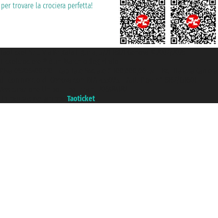
per trovare la crociera perfetta!
Taoticket S.r.l. Via Brigata Liguria, 3/21 16121 Genova ©2007/2026 -
Ticketcrociere ® è un Marchio Registrato
P.Iva 06206400720 - Capitale Sociale € 100.000,00 i.v. - Iscritta alla Camera
di Commercio di Genova con REA 433093. - Aut. Prov. n° 6167/131601 -
Assicurazione Unipol - polizza n. 206484182
Un portale del gruppo
Taoticket