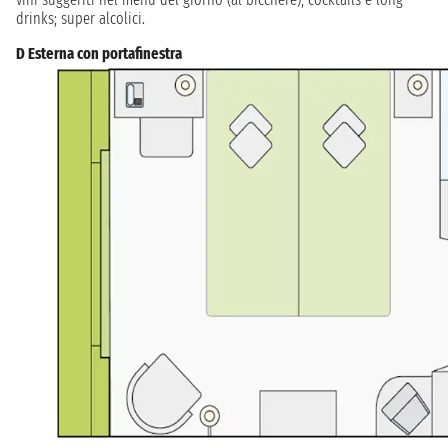
drinks; super alcolici.
D Esterna con portafinestra