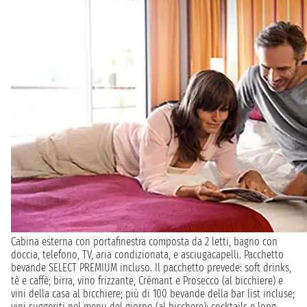
Cabina esterna con portafinestra composta da 2 letti, bagno con
doccia, telefono, TV, aria condizionata, e asciugacapelli. Pacchetto
bevande SELECT PREMIUM incluso. Il pacchetto prevede: soft drinks,
tè e caffè; birra, vino frizzante, Crémant e Prosecco (al bicchiere) e
vini della casa al bicchiere; più di 100 bevande della bar list incluse;
vini suggeriti nel menu del giorno (al bicchere); cocktails e long