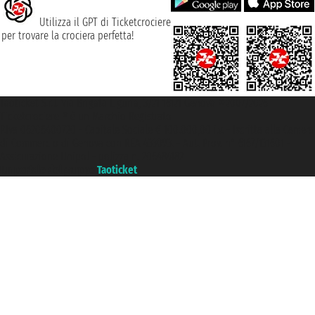
Utilizza il GPT di Ticketcrociere
per trovare la crociera perfetta!
Taoticket S.r.l. Via Brigata Liguria, 3/21 16121 Genova ©2007/2026 -
Ticketcrociere ® è un Marchio Registrato
P.Iva 06206400720 - Capitale Sociale € 100.000,00 i.v. - Iscritta alla Camera
di Commercio di Genova con REA 433093. - Aut. Prov. n° 6167/131601 -
Assicurazione Unipol - polizza n. 206484182
Un portale del gruppo
Taoticket