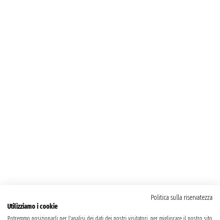
Politica sulla riservatezza
Utilizziamo i cookie
Potremmo posizionarli per l'analisi dei dati dei nostri visitatori, per migliorare il nostro sito