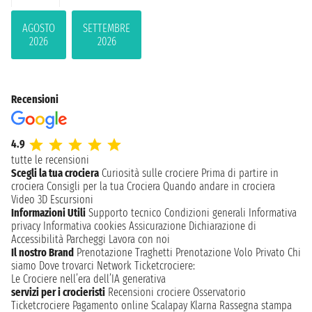
AGOSTO
SETTEMBRE
2026
2026
Recensioni
4.9
tutte le recensioni
Scegli la tua crociera
Curiosità sulle crociere
Prima di partire in
crociera
Consigli per la tua Crociera
Quando andare in crociera
Video 3D
Escursioni
Informazioni Utili
Supporto tecnico
Condizioni generali
Informativa
privacy
Informativa cookies
Assicurazione
Dichiarazione di
Accessibilità
Parcheggi
Lavora con noi
Il nostro Brand
Prenotazione Traghetti
Prenotazione Volo Privato
Chi
siamo
Dove trovarci
Network
Ticketcrociere:
Le Crociere nell’era dell’IA generativa
servizi per i crocieristi
Recensioni crociere
Osservatorio
Ticketcrociere
Pagamento online
Scalapay
Klarna
Rassegna stampa