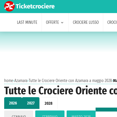
LAST MINUTE
OFFERTE
CROCIERE LUSSO
CROCI
home
›
Azamara
›
Tutte le Crociere Oriente con Azamara a maggio 2028
›
Ma
Tutte le Crociere Oriente 
2026
2027
2028