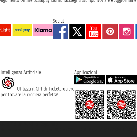
Pagamento online
Scalapay
Klarna
Rassegna stampa
Notizie e Aggiornamen
Social
Intelligenza Artificiale
Applicazioni
Utilizza il GPT di Ticketcrociere
per trovare la crociera perfetta!
rociere ® è un Marchio Registrato
ra di Commercio di Genova con REA 433093. - Aut. Prov. n° 6167/131601 - Ass