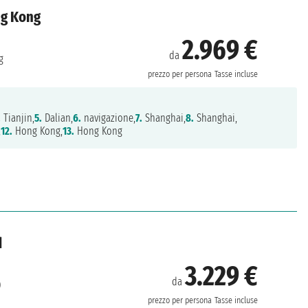
ng Kong
2.969 €
da
g
prezzo per persona
Tasse incluse
.
Tianjin,
5.
Dalian,
6.
navigazione,
7.
Shanghai,
8.
Shanghai,
,
12.
Hong Kong,
13.
Hong Kong
d
3.229 €
da
)
prezzo per persona
Tasse incluse