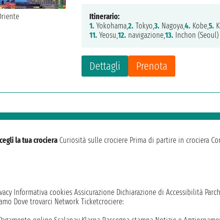
Itinerario:
1.
Yokohama,
2.
Tokyo,
3.
Nagoya,
4.
Kobe,
5.
K
11.
Yeosu,
12.
navigazione,
13.
Inchon (Seoul)
Dettagli
Prenota
cegli la tua crociera
Curiosità sulle crociere
Prima di partire in crociera
Con
vacy
Informativa cookies
Assicurazione
Dichiarazione di Accessibilità
Parc
iamo
Dove trovarci
Network
Ticketcrociere: