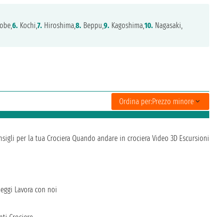
obe,
6.
Kochi,
7.
Hiroshima,
8.
Beppu,
9.
Kagoshima,
10.
Nagasaki,
Ordina per:
Prezzo minore
sigli per la tua Crociera
Quando andare in crociera
Video 3D
Escursioni
heggi
Lavora con noi