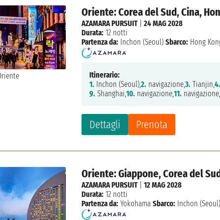
Oriente: Corea del Sud, Cina, Ho
AZAMARA PURSUIT
|
24 MAG 2028
Durata:
12 notti
Partenza da:
Inchon (Seoul)
Sbarco:
Hong Kon
Itinerario:
1.
Inchon (Seoul),
2.
navigazione,
3.
Tianjin,
4
9.
Shanghai,
10.
navigazione,
11.
navigazione
Dettagli
Prenota
Oriente: Giappone, Corea del Su
AZAMARA PURSUIT
|
12 MAG 2028
Durata:
12 notti
Partenza da:
Yokohama
Sbarco:
Inchon (Seoul