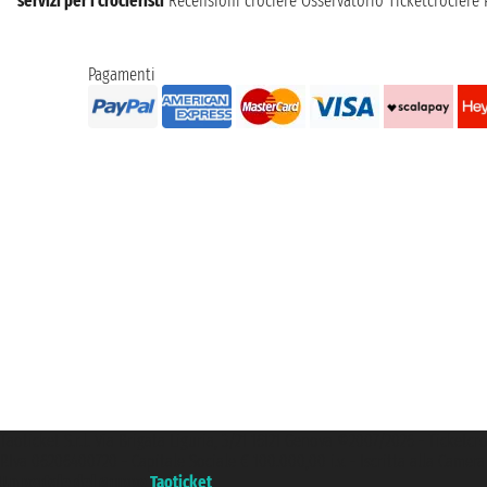
servizi per i crocieristi
Recensioni crociere
Osservatorio Ticketcrociere
Pagamenti
Taoticket S.r.l. Via Brigata Liguria, 3/21 16121 Genova ©2007/2026 - Ticketc
P.Iva 06206400720 - Capitale Sociale € 100.000,00 i.v. - Iscritta alla Came
Un portale del gruppo
Taoticket