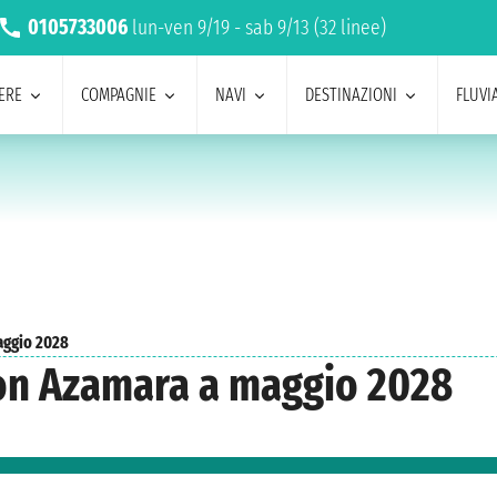
0105733006
lun-ven 9/19 - sab 9/13 (32 linee)
ERE
COMPAGNIE
NAVI
DESTINAZIONI
FLUVIA
ggio 2028
con Azamara a maggio 2028