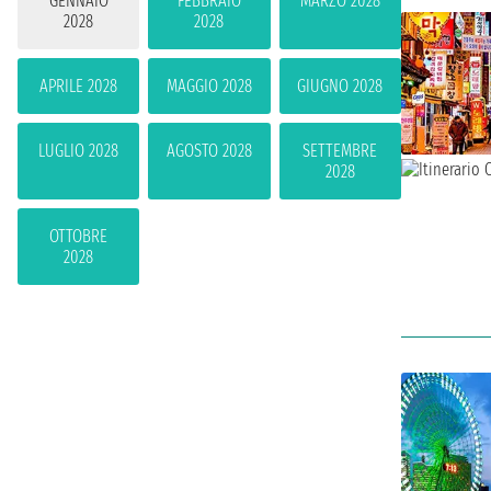
GENNAIO
FEBBRAIO
MARZO 2028
2028
2028
APRILE 2028
MAGGIO 2028
GIUGNO 2028
LUGLIO 2028
AGOSTO 2028
SETTEMBRE
2028
OTTOBRE
2028