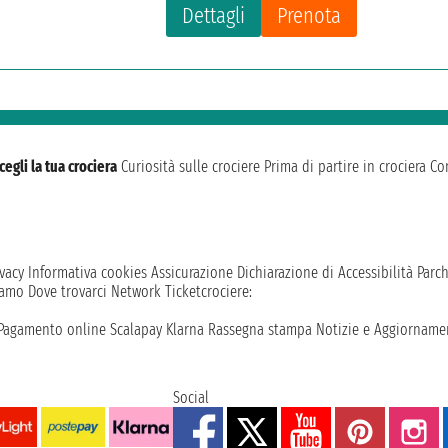
Dettagli
Prenota
cegli la tua crociera
Curiosità sulle crociere
Prima di partire in crociera
Con
vacy
Informativa cookies
Assicurazione
Dichiarazione di Accessibilità
Parc
iamo
Dove trovarci
Network
Ticketcrociere:
Pagamento online
Scalapay
Klarna
Rassegna stampa
Notizie e Aggiornamen
Social