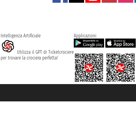
Intelligenza Artificiale
Applicazioni
Utilizza il GPT di Ticketcrociere
per trovare la crociera perfetta!
rociere ® è un Marchio Registrato
ra di Commercio di Genova con REA 433093. - Aut. Prov. n° 6167/131601 - Ass