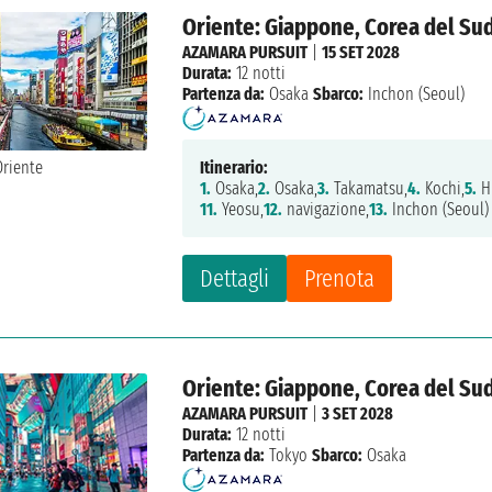
Oriente: Giappone, Corea del Su
AZAMARA PURSUIT
|
15 SET 2028
Durata:
12 notti
Partenza da:
Osaka
Sbarco:
Inchon (Seoul)
Itinerario:
1.
Osaka,
2.
Osaka,
3.
Takamatsu,
4.
Kochi,
5.
H
11.
Yeosu,
12.
navigazione,
13.
Inchon (Seoul)
Dettagli
Prenota
Oriente: Giappone, Corea del Su
AZAMARA PURSUIT
|
3 SET 2028
Durata:
12 notti
Partenza da:
Tokyo
Sbarco:
Osaka