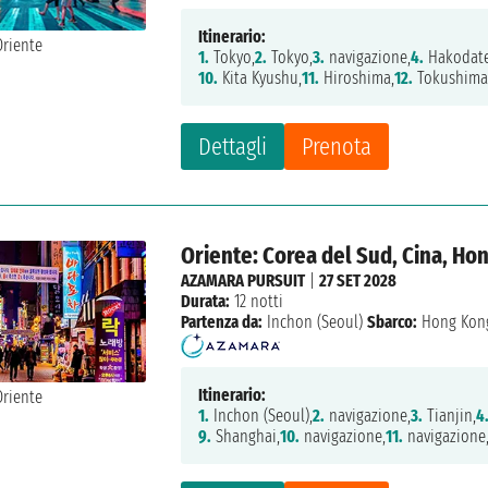
Itinerario:
1.
Tokyo,
2.
Tokyo,
3.
navigazione,
4.
Hakodate
10.
Kita Kyushu,
11.
Hiroshima,
12.
Tokushima
Dettagli
Prenota
Oriente: Corea del Sud, Cina, Ho
AZAMARA PURSUIT
|
27 SET 2028
Durata:
12 notti
Partenza da:
Inchon (Seoul)
Sbarco:
Hong Kon
Itinerario:
1.
Inchon (Seoul),
2.
navigazione,
3.
Tianjin,
4
9.
Shanghai,
10.
navigazione,
11.
navigazione