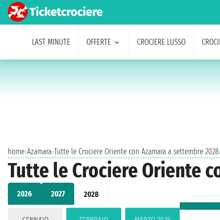
LAST MINUTE
OFFERTE
CROCIERE LUSSO
CROCI
home
›
Azamara
›
Tutte le Crociere Oriente con Azamara a settembre 2028
Tutte le Crociere Oriente 
2026
2027
2028