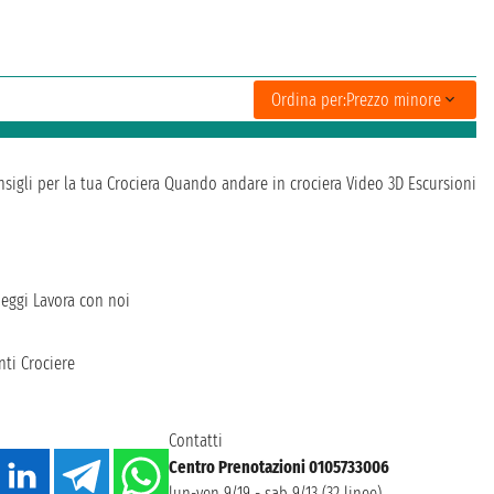
Ordina per:
Prezzo minore
sigli per la tua Crociera
Quando andare in crociera
Video 3D
Escursioni
heggi
Lavora con noi
ti Crociere
Contatti
Centro Prenotazioni 0105733006
lun-ven 9/19 - sab 9/13 (32 linee)