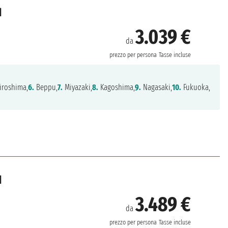
d
3.039 €
da
prezzo per persona
Tasse incluse
iroshima,
6.
Beppu,
7.
Miyazaki,
8.
Kagoshima,
9.
Nagasaki,
10.
Fukuoka,
d
3.489 €
da
prezzo per persona
Tasse incluse