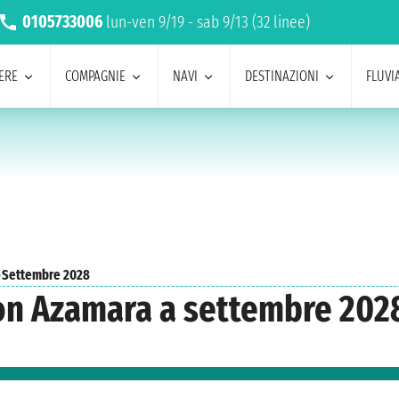
0105733006
lun-ven 9/19 - sab 9/13 (32 linee)
ERE
COMPAGNIE
NAVI
DESTINAZIONI
FLUVIA
›
Settembre 2028
con Azamara a settembre 202