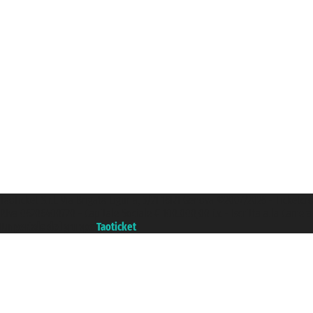
Taoticket S.r.l. Via Brigata Liguria, 3/21 16121 Genova ©2007/2026 - Ticketc
P.Iva 06206400720 - Capitale Sociale € 100.000,00 i.v. - Iscritta alla Came
Un portale del gruppo
Taoticket