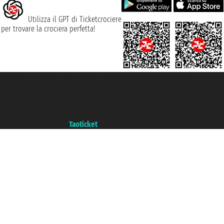
Utilizza il GPT di Ticketcrociere
per trovare la crociera perfetta!
Taoticket S.r.l. Via Brigata Liguria, 3/21 16121 Genova ©2007/2026 -
Ticketcrociere ® è un Marchio Registrato
P.Iva 06206400720 - Capitale Sociale € 100.000,00 i.v. - Iscritta alla Camera
di Commercio di Genova con REA 433093. - Aut. Prov. n° 6167/131601 -
Assicurazione Unipol - polizza n. 206484182
Un portale del gruppo
Taoticket