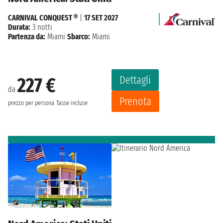
CARNIVAL CONQUEST ®
|
17 SET 2027
Durata:
3 notti
Partenza da:
Miami
Sbarco:
Miami
Dettagli
227 €
da
Prenota
prezzo per persona
Tasse incluse