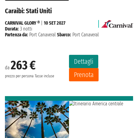
Caraibi: Stati Uniti
CARNIVAL GLORY ®
|
10 SET 2027
Durata:
3 notti
Partenza da:
Port Canaveral
Sbarco:
Port Canaveral
Dettagli
263 €
da
Prenota
prezzo per persona
Tasse incluse