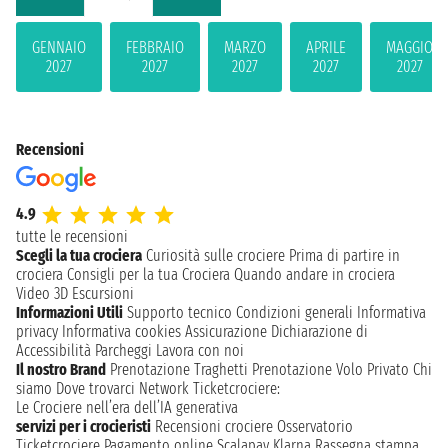
GENNAIO
FEBBRAIO
MARZO
APRILE
MAGGIO
2027
2027
2027
2027
2027
Recensioni
4.9
tutte le recensioni
Scegli la tua crociera
Curiosità sulle crociere
Prima di partire in
crociera
Consigli per la tua Crociera
Quando andare in crociera
Video 3D
Escursioni
Informazioni Utili
Supporto tecnico
Condizioni generali
Informativa
privacy
Informativa cookies
Assicurazione
Dichiarazione di
Accessibilità
Parcheggi
Lavora con noi
Il nostro Brand
Prenotazione Traghetti
Prenotazione Volo Privato
Chi
siamo
Dove trovarci
Network
Ticketcrociere:
Le Crociere nell’era dell’IA generativa
servizi per i crocieristi
Recensioni crociere
Osservatorio
Ticketcrociere
Pagamento online
Scalapay
Klarna
Rassegna stampa