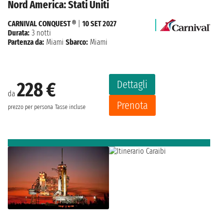
Nord America: Stati Uniti
CARNIVAL CONQUEST ®
|
10 SET 2027
Durata:
3 notti
Partenza da:
Miami
Sbarco:
Miami
Dettagli
228 €
da
Prenota
prezzo per persona
Tasse incluse