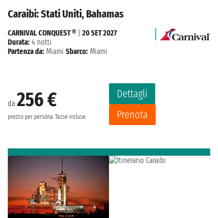
Caraibi: Stati Uniti, Bahamas
CARNIVAL CONQUEST ®
|
20 SET 2027
Durata:
4 notti
Partenza da:
Miami
Sbarco:
Miami
Dettagli
256 €
da
Prenota
prezzo per persona
Tasse incluse