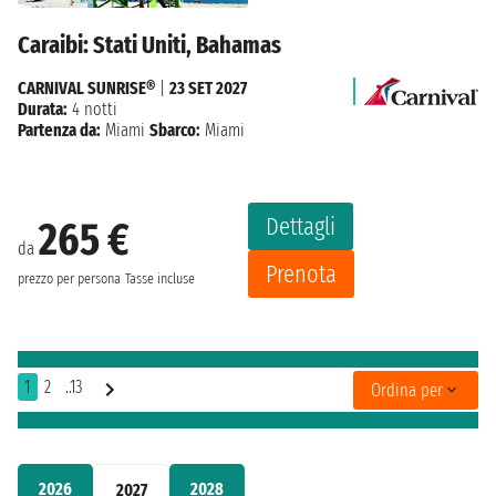
Caraibi: Stati Uniti, Bahamas
CARNIVAL SUNRISE®
|
23 SET 2027
Durata:
4 notti
Partenza da:
Miami
Sbarco:
Miami
Dettagli
265 €
da
Prenota
prezzo per persona
Tasse incluse
1
2
..13
Ordina per
2026
2028
2027