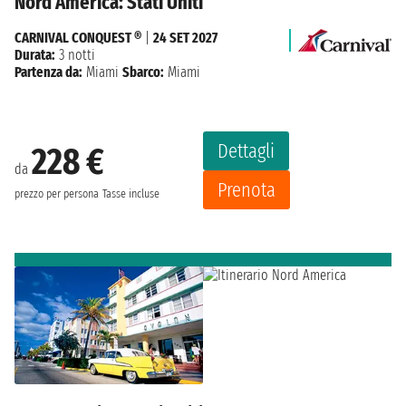
Nord America: Stati Uniti
CARNIVAL CONQUEST ®
|
24 SET 2027
Durata:
3 notti
Partenza da:
Miami
Sbarco:
Miami
Dettagli
228 €
da
Prenota
prezzo per persona
Tasse incluse