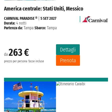
America centrale: Stati Uniti, Messico
CARNIVAL PARADISE ®
|
5 SET 2027
Durata:
4 notti
Partenza da:
Tampa
Sbarco:
Tampa
Dettagli
263 €
da
Prenota
prezzo per persona
Tasse incluse