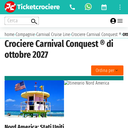
Cerca
home
›
Compagnie
›
Carnival Cruise Line
›
Crociere Carnival Conquest ®
›
Ot
Crociere Carnival Conquest ® di
ottobre 2027
Ordina per
Nord America: Stati Uniti