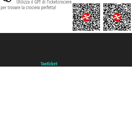
Utilizza il GPT di Ticketcrociere
per trovare la crociera perfetta!
Taoticket S.r.l. Via Brigata Liguria, 3/21 16121 Genova ©2007/2026 -
Ticketcrociere ® è un Marchio Registrato
P.Iva 06206400720 - Capitale Sociale € 100.000,00 i.v. - Iscritta alla Camera
di Commercio di Genova con REA 433093. - Aut. Prov. n° 6167/131601 -
Assicurazione Unipol - polizza n. 206484182
Un portale del gruppo
Taoticket