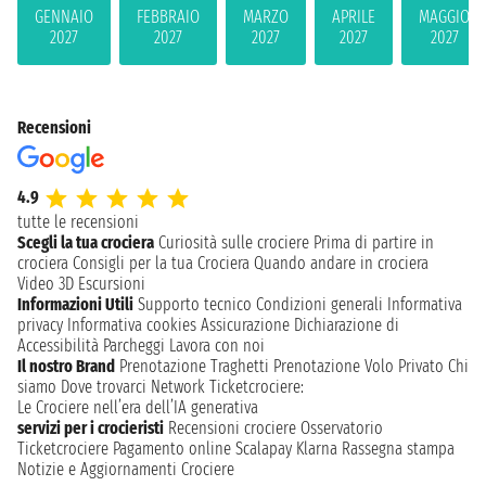
GENNAIO
FEBBRAIO
MARZO
APRILE
MAGGIO
2027
2027
2027
2027
2027
Recensioni
4.9
tutte le recensioni
Scegli la tua crociera
Curiosità sulle crociere
Prima di partire in
crociera
Consigli per la tua Crociera
Quando andare in crociera
Video 3D
Escursioni
Informazioni Utili
Supporto tecnico
Condizioni generali
Informativa
privacy
Informativa cookies
Assicurazione
Dichiarazione di
Accessibilità
Parcheggi
Lavora con noi
Il nostro Brand
Prenotazione Traghetti
Prenotazione Volo Privato
Chi
siamo
Dove trovarci
Network
Ticketcrociere:
Le Crociere nell’era dell’IA generativa
servizi per i crocieristi
Recensioni crociere
Osservatorio
Ticketcrociere
Pagamento online
Scalapay
Klarna
Rassegna stampa
Notizie e Aggiornamenti Crociere