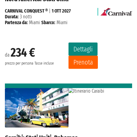
CARNIVAL CONQUEST ®
|
1 OTT 2027
Durata:
3 notti
Partenza da:
Miami
Sbarco:
Miami
Dettagli
234 €
da
Prenota
prezzo per persona
Tasse incluse