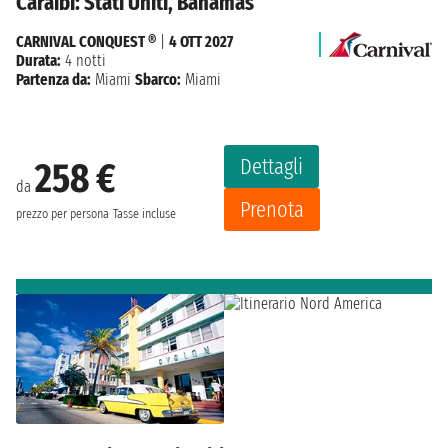
Caraibi: Stati Uniti, Bahamas
CARNIVAL CONQUEST ®
|
4 OTT 2027
Durata:
4 notti
Partenza da:
Miami
Sbarco:
Miami
Dettagli
258 €
da
Prenota
prezzo per persona
Tasse incluse