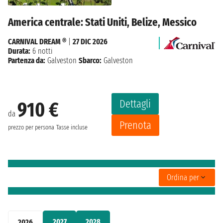
America centrale: Stati Uniti, Belize, Messico
CARNIVAL DREAM ®
|
27 DIC 2026
Durata:
6 notti
Partenza da:
Galveston
Sbarco:
Galveston
Dettagli
910 €
da
Prenota
prezzo per persona
Tasse incluse
Ordina per
2027
2028
2026