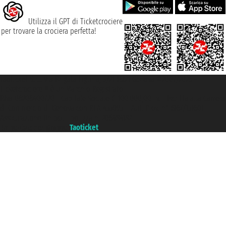
Utilizza il GPT di Ticketcrociere
per trovare la crociera perfetta!
Taoticket S.r.l. Via Brigata Liguria, 3/21 16121 Genova ©2007/2026 -
Ticketcrociere ® è un Marchio Registrato
P.Iva 06206400720 - Capitale Sociale € 100.000,00 i.v. - Iscritta alla Camera
di Commercio di Genova con REA 433093. - Aut. Prov. n° 6167/131601 -
Assicurazione Unipol - polizza n. 206484182
Un portale del gruppo
Taoticket