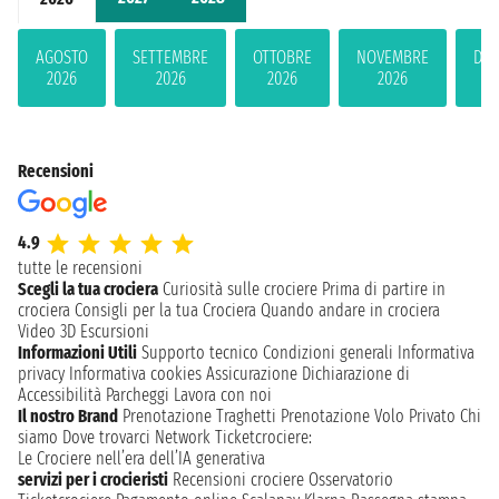
AGOSTO
SETTEMBRE
OTTOBRE
NOVEMBRE
DIC
2026
2026
2026
2026
2
Recensioni
4.9
tutte le recensioni
Scegli la tua crociera
Curiosità sulle crociere
Prima di partire in
crociera
Consigli per la tua Crociera
Quando andare in crociera
Video 3D
Escursioni
Informazioni Utili
Supporto tecnico
Condizioni generali
Informativa
privacy
Informativa cookies
Assicurazione
Dichiarazione di
Accessibilità
Parcheggi
Lavora con noi
Il nostro Brand
Prenotazione Traghetti
Prenotazione Volo Privato
Chi
siamo
Dove trovarci
Network
Ticketcrociere:
Le Crociere nell’era dell’IA generativa
servizi per i crocieristi
Recensioni crociere
Osservatorio