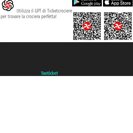
Utilizza il GPT di Ticketcrociere
per trovare la crociera perfetta!
Taoticket S.r.l. Via Brigata Liguria, 3/21 16121 Genova ©2007/2026 -
Ticketcrociere ® è un Marchio Registrato
P.Iva 06206400720 - Capitale Sociale € 100.000,00 i.v. - Iscritta alla Camera
di Commercio di Genova con REA 433093. - Aut. Prov. n° 6167/131601 -
Assicurazione Unipol - polizza n. 206484182
Un portale del gruppo
Taoticket