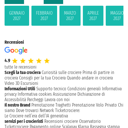
GENNAIO
FEBBRAIO
MARZO
APRILE
MAGGIO
2027
2027
2027
2027
2027
Recensioni
4.9
tutte le recensioni
Scegli la tua crociera
Curiosità sulle crociere
Prima di partire in
crociera
Consigli per la tua Crociera
Quando andare in crociera
Video 3D
Escursioni
Informazioni Utili
Supporto tecnico
Condizioni generali
Informativa
privacy
Informativa cookies
Assicurazione
Dichiarazione di
Accessibilità
Parcheggi
Lavora con noi
Il nostro Brand
Prenotazione Traghetti
Prenotazione Volo Privato
Chi
siamo
Dove trovarci
Network
Ticketcrociere:
Le Crociere nell’era dell’IA generativa
servizi per i crocieristi
Recensioni crociere
Osservatorio
Ticketcrociere
Pagamento online
Scalapay
Klarna
Rassegna stampa