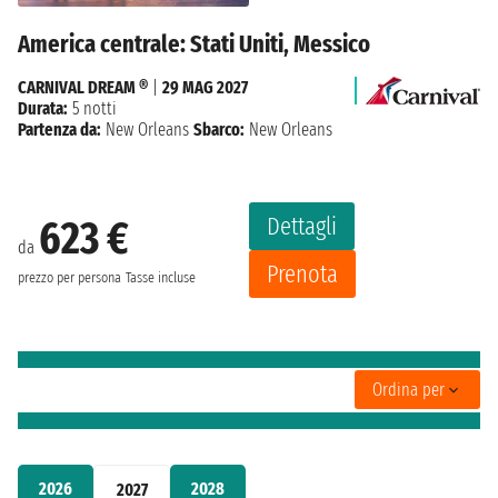
America centrale: Stati Uniti, Messico
CARNIVAL DREAM ®
|
29 MAG 2027
Durata:
5 notti
Partenza da:
New Orleans
Sbarco:
New Orleans
Dettagli
623 €
da
Prenota
prezzo per persona
Tasse incluse
Ordina per
2026
2028
2027