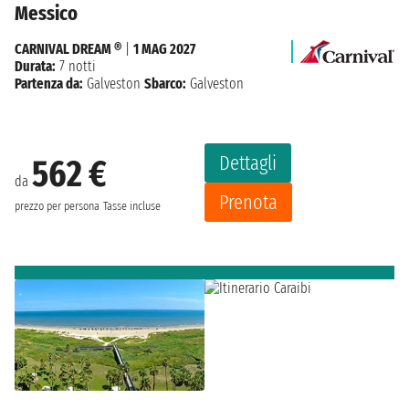
Messico
CARNIVAL DREAM ®
|
1 MAG 2027
Durata:
7 notti
Partenza da:
Galveston
Sbarco:
Galveston
Dettagli
562 €
da
Prenota
prezzo per persona
Tasse incluse