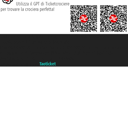
Utilizza il GPT di Ticketcrociere
per trovare la crociera perfetta!
Taoticket S.r.l. Via Brigata Liguria, 3/21 16121 Genova ©2007/2026 -
Ticketcrociere ® è un Marchio Registrato
P.Iva 06206400720 - Capitale Sociale € 100.000,00 i.v. - Iscritta alla Camera
di Commercio di Genova con REA 433093. - Aut. Prov. n° 6167/131601 -
Assicurazione Unipol - polizza n. 206484182
Un portale del gruppo
Taoticket