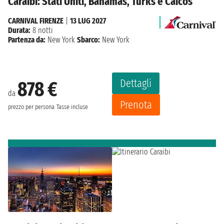
Caraibi: Stati Uniti, Bahamas, Turks e Caicos
CARNIVAL FIRENZE
|
13 LUG 2027
Durata:
8 notti
Partenza da:
New York
Sbarco:
New York
Dettagli
878 €
da
Prenota
prezzo per persona
Tasse incluse