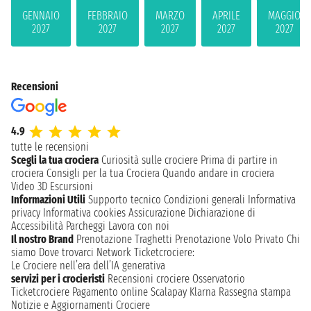
GENNAIO
FEBBRAIO
MARZO
APRILE
MAGGIO
2027
2027
2027
2027
2027
Recensioni
4.9
tutte le recensioni
Scegli la tua crociera
Curiosità sulle crociere
Prima di partire in
crociera
Consigli per la tua Crociera
Quando andare in crociera
Video 3D
Escursioni
Informazioni Utili
Supporto tecnico
Condizioni generali
Informativa
privacy
Informativa cookies
Assicurazione
Dichiarazione di
Accessibilità
Parcheggi
Lavora con noi
Il nostro Brand
Prenotazione Traghetti
Prenotazione Volo Privato
Chi
siamo
Dove trovarci
Network
Ticketcrociere:
Le Crociere nell’era dell’IA generativa
servizi per i crocieristi
Recensioni crociere
Osservatorio
Ticketcrociere
Pagamento online
Scalapay
Klarna
Rassegna stampa
Notizie e Aggiornamenti Crociere