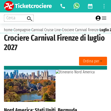
Cerca
home
›
Compagnie
›
Carnival Cruise Line
›
Crociere Carnival Firenze
›
Luglio 
Crociere Carnival Firenze di luglio
2027
Ordina per
Nord America: Stati Uniti, Bermuda