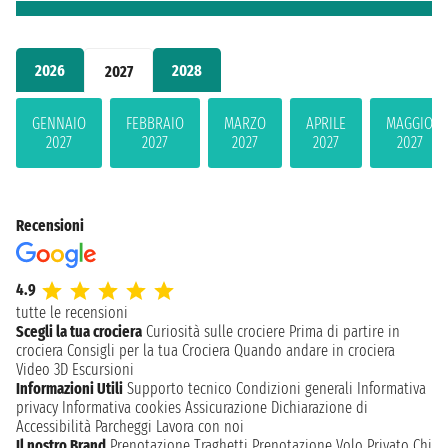
2026
2028
2027
GENNAIO
FEBBRAIO
MARZO
APRILE
MAGGIO
2027
2027
2027
2027
2027
Recensioni
4.9
tutte le recensioni
Scegli la tua crociera
Curiosità sulle crociere
Prima di partire in
crociera
Consigli per la tua Crociera
Quando andare in crociera
Video 3D
Escursioni
Informazioni Utili
Supporto tecnico
Condizioni generali
Informativa
privacy
Informativa cookies
Assicurazione
Dichiarazione di
Accessibilità
Parcheggi
Lavora con noi
Il nostro Brand
Prenotazione Traghetti
Prenotazione Volo Privato
Chi