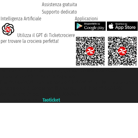
Assistenza gratuita
Supporto dedicato
Intelligenza Artificiale
Applicazioni
Utilizza il GPT di Ticketcrociere
per trovare la crociera perfetta!
Taoticket S.r.l. Via Brigata Liguria, 3/21 16121 Genova ©2007/2026 -
Ticketcrociere ® è un Marchio Registrato
P.Iva 06206400720 - Capitale Sociale € 100.000,00 i.v. - Iscritta alla Camera
di Commercio di Genova con REA 433093. - Aut. Prov. n° 6167/131601 -
Assicurazione Unipol - polizza n. 206484182
Un portale del gruppo
Taoticket