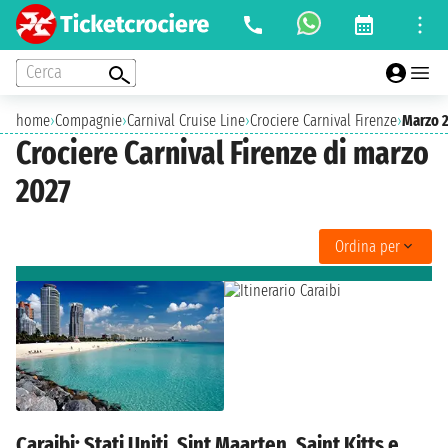
Cerca
home
›
Compagnie
›
Carnival Cruise Line
›
Crociere Carnival Firenze
›
Marzo 
Crociere Carnival Firenze di marzo
2027
Ordina per
Caraibi: Stati Uniti, Sint Maarten, Saint Kitts e