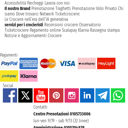
Accessibilità
Parcheggi
Lavora con noi
Il nostro Brand
Prenotazione Traghetti
Prenotazione Volo Privato
Chi
siamo
Dove trovarci
Network
Ticketcrociere:
Le Crociere nell’era dell’IA generativa
servizi per i crocieristi
Recensioni crociere
Osservatorio
Ticketcrociere
Pagamento online
Scalapay
Klarna
Rassegna stampa
Notizie e Aggiornamenti Crociere
Pagamenti
Social
Contatti
Centro Prenotazioni 0105733006
lun-ven 9/19 - sab 9/13 (32 linee)
Amministrazione 0105704878