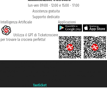
lun-ven 09:00 - 12:00 e 15:00 - 17:00
Assistenza gratuita
Supporto dedicato
Intelligenza Artificiale
Applicazioni
Utilizza il GPT di Ticketcrociere
per trovare la crociera perfetta!
Taoticket S.r.l. Via Brigata Liguria, 3/21 16121 Genova ©2007/2026 -
Ticketcrociere ® è un Marchio Registrato
P.Iva 06206400720 - Capitale Sociale € 100.000,00 i.v. - Iscritta alla Camera
di Commercio di Genova con REA 433093. - Aut. Prov. n° 6167/131601 -
Assicurazione Unipol - polizza n. 206484182
Un portale del gruppo
Taoticket