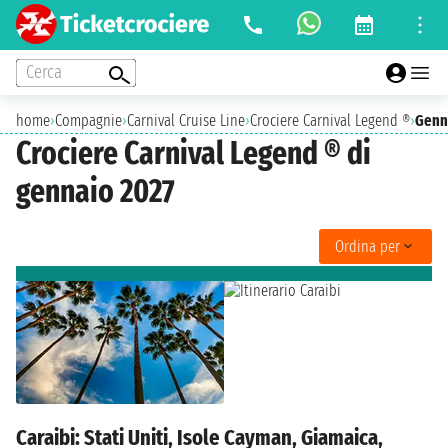
Cerca
home
›
Compagnie
›
Carnival Cruise Line
›
Crociere Carnival Legend ®
›
Genn
Crociere Carnival Legend ® di
gennaio 2027
Ordina per
Caraibi: Stati Uniti, Isole Cayman, Giamaica,