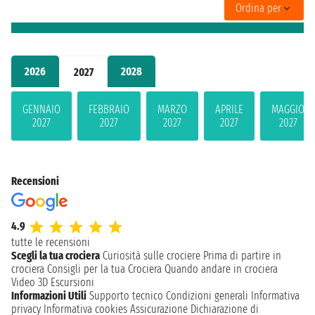
Ordina per
2026
2028
2027
GENNAIO
FEBBRAIO
MARZO
APRILE
MAGGIO
2027
2027
2027
2027
2027
Recensioni
4.9
tutte le recensioni
Scegli la tua crociera
Curiosità sulle crociere
Prima di partire in
crociera
Consigli per la tua Crociera
Quando andare in crociera
Video 3D
Escursioni
Informazioni Utili
Supporto tecnico
Condizioni generali
Informativa
privacy
Informativa cookies
Assicurazione
Dichiarazione di