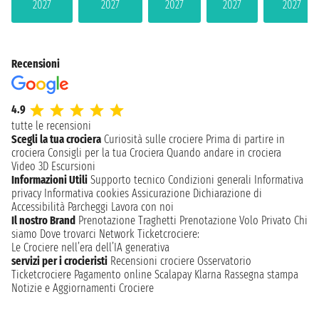
2027
2027
2027
2027
2027
Recensioni
4.9
tutte le recensioni
Scegli la tua crociera
Curiosità sulle crociere
Prima di partire in
crociera
Consigli per la tua Crociera
Quando andare in crociera
Video 3D
Escursioni
Informazioni Utili
Supporto tecnico
Condizioni generali
Informativa
privacy
Informativa cookies
Assicurazione
Dichiarazione di
Accessibilità
Parcheggi
Lavora con noi
Il nostro Brand
Prenotazione Traghetti
Prenotazione Volo Privato
Chi
siamo
Dove trovarci
Network
Ticketcrociere:
Le Crociere nell’era dell’IA generativa
servizi per i crocieristi
Recensioni crociere
Osservatorio
Ticketcrociere
Pagamento online
Scalapay
Klarna
Rassegna stampa
Notizie e Aggiornamenti Crociere