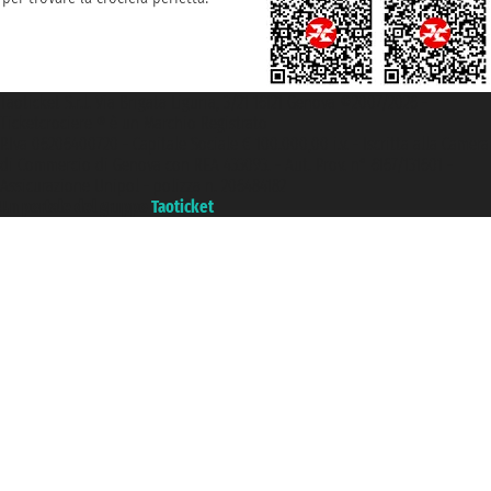
Taoticket S.r.l. Via Brigata Liguria, 3/21 16121 Genova ©2007/2026 -
Ticketcrociere ® è un Marchio Registrato
P.Iva 06206400720 - Capitale Sociale € 100.000,00 i.v. - Iscritta alla Camera
di Commercio di Genova con REA 433093. - Aut. Prov. n° 6167/131601 -
Assicurazione Unipol - polizza n. 206484182
Un portale del gruppo
Taoticket