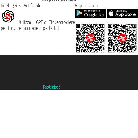
Intelligenza Artificiale
Applicazioni
Utilizza il GPT di Ticketcrociere
per trovare la crociera perfetta!
Taoticket S.r.l. Via Brigata Liguria, 3/21 16121 Genova ©2007/2026 -
Ticketcrociere ® è un Marchio Registrato
P.Iva 06206400720 - Capitale Sociale € 100.000,00 i.v. - Iscritta alla Camera
di Commercio di Genova con REA 433093. - Aut. Prov. n° 6167/131601 -
Assicurazione Unipol - polizza n. 206484182
Un portale del gruppo
Taoticket