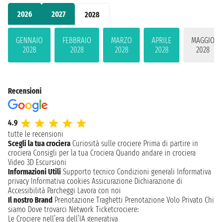
2026
2027
2028
GENNAIO
FEBBRAIO
MARZO
APRILE
MAGGIO
2028
2028
2028
2028
2028
Recensioni
4.9
tutte le recensioni
Scegli la tua crociera
Curiosità sulle crociere
Prima di partire in
crociera
Consigli per la tua Crociera
Quando andare in crociera
Video 3D
Escursioni
Informazioni Utili
Supporto tecnico
Condizioni generali
Informativa
privacy
Informativa cookies
Assicurazione
Dichiarazione di
Accessibilità
Parcheggi
Lavora con noi
Il nostro Brand
Prenotazione Traghetti
Prenotazione Volo Privato
Chi
siamo
Dove trovarci
Network
Ticketcrociere:
Le Crociere nell’era dell’IA generativa