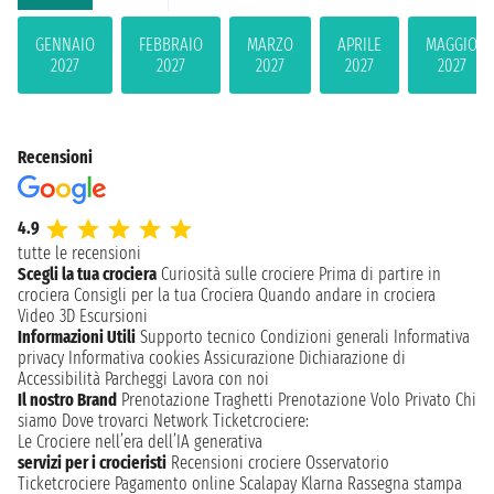
GENNAIO
FEBBRAIO
MARZO
APRILE
MAGGIO
2027
2027
2027
2027
2027
Recensioni
4.9
tutte le recensioni
Scegli la tua crociera
Curiosità sulle crociere
Prima di partire in
crociera
Consigli per la tua Crociera
Quando andare in crociera
Video 3D
Escursioni
Informazioni Utili
Supporto tecnico
Condizioni generali
Informativa
privacy
Informativa cookies
Assicurazione
Dichiarazione di
Accessibilità
Parcheggi
Lavora con noi
Il nostro Brand
Prenotazione Traghetti
Prenotazione Volo Privato
Chi
siamo
Dove trovarci
Network
Ticketcrociere:
Le Crociere nell’era dell’IA generativa
servizi per i crocieristi
Recensioni crociere
Osservatorio
Ticketcrociere
Pagamento online
Scalapay
Klarna
Rassegna stampa