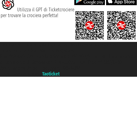
Utilizza il GPT di Ticketcrociere
per trovare la crociera perfetta!
Taoticket S.r.l. Via Brigata Liguria, 3/21 16121 Genova ©2007/2026 -
Ticketcrociere ® è un Marchio Registrato
P.Iva 06206400720 - Capitale Sociale € 100.000,00 i.v. - Iscritta alla Camera
di Commercio di Genova con REA 433093. - Aut. Prov. n° 6167/131601 -
Assicurazione Unipol - polizza n. 206484182
Un portale del gruppo
Taoticket