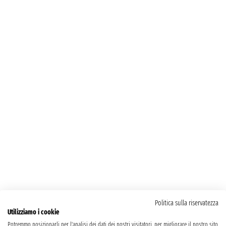
Politica sulla riservatezza
Utilizziamo i cookie
Potremmo posizionarli per l'analisi dei dati dei nostri visitatori, per migliorare il nostro sito