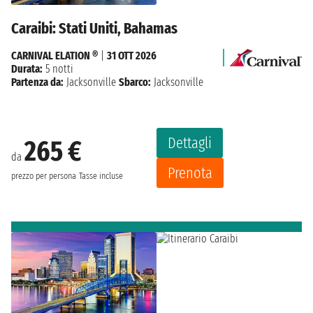
Caraibi: Stati Uniti, Bahamas
CARNIVAL ELATION ®
|
31 OTT 2026
Durata:
5 notti
Partenza da:
Jacksonville
Sbarco:
Jacksonville
Dettagli
265 €
da
Prenota
prezzo per persona
Tasse incluse