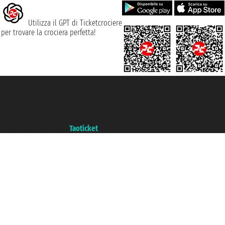
Utilizza il GPT di Ticketcrociere
per trovare la crociera perfetta!
Taoticket S.r.l. Via Brigata Liguria, 3/21 16121 Genova ©2007/2026 -
Ticketcrociere ® è un Marchio Registrato
P.Iva 06206400720 - Capitale Sociale € 100.000,00 i.v. - Iscritta alla Camera
di Commercio di Genova con REA 433093. - Aut. Prov. n° 6167/131601 -
Assicurazione Unipol - polizza n. 206484182
Un portale del gruppo
Taoticket