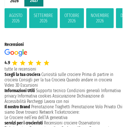
2027
2026
AGOSTO
SETTEMBRE
OTTOBRE
NOVEMBRE
DIC
2026
2026
2026
2026
2
Recensioni
4.9
tutte le recensioni
Scegli la tua crociera
Curiosità sulle crociere
Prima di partire in
crociera
Consigli per la tua Crociera
Quando andare in crociera
Video 3D
Escursioni
Informazioni Utili
Supporto tecnico
Condizioni generali
Informativa
privacy
Informativa cookies
Assicurazione
Dichiarazione di
Accessibilità
Parcheggi
Lavora con noi
Il nostro Brand
Prenotazione Traghetti
Prenotazione Volo Privato
Chi
siamo
Dove trovarci
Network
Ticketcrociere:
Le Crociere nell’era dell’IA generativa
servizi per i crocieristi
Recensioni crociere
Osservatorio