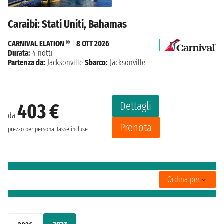
Caraibi: Stati Uniti, Bahamas
CARNIVAL ELATION ®
|
8 OTT 2026
Durata:
4 notti
Partenza da:
Jacksonville
Sbarco:
Jacksonville
Dettagli
403 €
da
Prenota
prezzo per persona
Tasse incluse
Ordina per