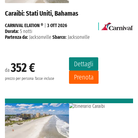
Caraibi: Stati Uniti, Bahamas
CARNIVAL ELATION ®
|
3 OTT 2026
Durata:
5 notti
Partenza da:
Jacksonville
Sbarco:
Jacksonville
Dettagli
352 €
da
Prenota
prezzo per persona
Tasse incluse