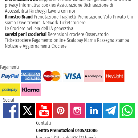
privacy
Informativa cookies
Assicurazione
Dichiarazione di
Accessibilità
Parcheggi
Lavora con noi
Il nostro Brand
Prenotazione Traghetti
Prenotazione Volo Privato
Chi
siamo
Dove trovarci
Network
Ticketcrociere:
Le Crociere nell’era dell’IA generativa
servizi per i crocieristi
Recensioni crociere
Osservatorio
Ticketcrociere
Pagamento online
Scalapay
Klarna
Rassegna stampa
Notizie e Aggiornamenti Crociere
Pagamenti
Social
Contatti
Centro Prenotazioni 0105733006
lun-ven 9/19 - sab 9/13 (32 linee)