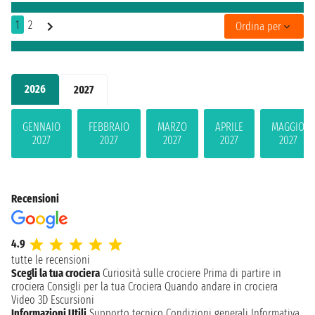
1
2
Ordina per
2026
2027
GENNAIO
FEBBRAIO
MARZO
APRILE
MAGGIO
2027
2027
2027
2027
2027
Recensioni
4.9
tutte le recensioni
Scegli la tua crociera
Curiosità sulle crociere
Prima di partire in
crociera
Consigli per la tua Crociera
Quando andare in crociera
Video 3D
Escursioni
Informazioni Utili
Supporto tecnico
Condizioni generali
Informativa