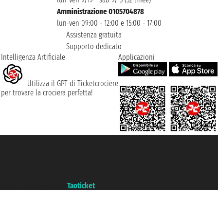
Amministrazione 0105704878
lun-ven 09:00 - 12:00 e 15:00 - 17:00
Assistenza gratuita
Supporto dedicato
Intelligenza Artificiale
Applicazioni
Utilizza il GPT di Ticketcrociere
per trovare la crociera perfetta!
Taoticket S.r.l. Via Brigata Liguria, 3/21 16121 Genova ©2007/2026 -
Ticketcrociere ® è un Marchio Registrato
P.Iva 06206400720 - Capitale Sociale € 100.000,00 i.v. - Iscritta alla Camera
di Commercio di Genova con REA 433093. - Aut. Prov. n° 6167/131601 -
Assicurazione Unipol - polizza n. 206484182
Un portale del gruppo
Taoticket