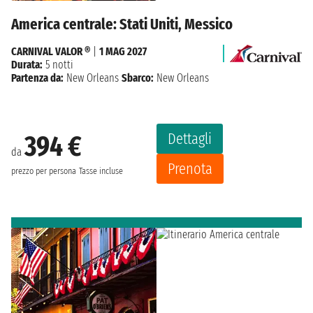
America centrale: Stati Uniti, Messico
CARNIVAL VALOR ®
|
1 MAG 2027
Durata:
5 notti
Partenza da:
New Orleans
Sbarco:
New Orleans
Dettagli
394 €
da
Prenota
prezzo per persona
Tasse incluse