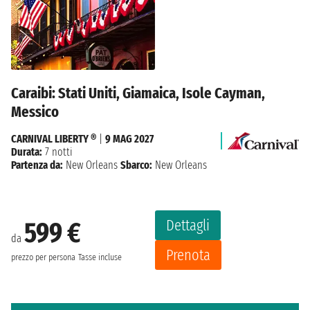
Caraibi: Stati Uniti, Giamaica, Isole Cayman,
Messico
CARNIVAL LIBERTY ®
|
9 MAG 2027
Durata:
7 notti
Partenza da:
New Orleans
Sbarco:
New Orleans
Dettagli
599 €
da
Prenota
prezzo per persona
Tasse incluse