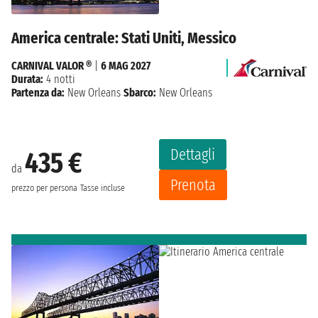
America centrale: Stati Uniti, Messico
CARNIVAL VALOR ®
|
6 MAG 2027
Durata:
4 notti
Partenza da:
New Orleans
Sbarco:
New Orleans
Dettagli
435 €
da
Prenota
prezzo per persona
Tasse incluse